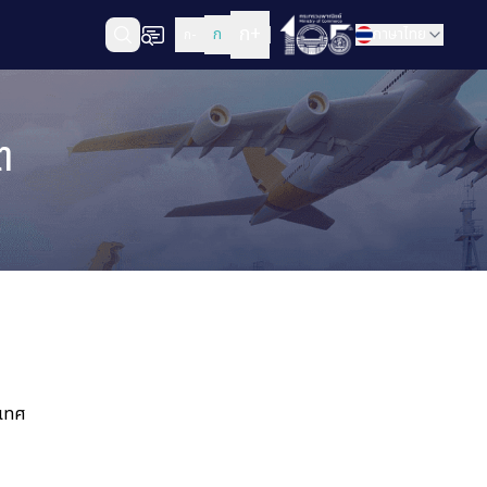
ก+
ก
ภาษาไทย
ก-
ต
ะเทศ