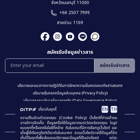
จังหวัดนนทบุรี 11000
+66 2507 7999
สายด่วน: 1169
สมัครรับข้อมูลข่าวสาร
สมัครรับข่าวสาร
นโยบายเเละเเนวทางการปฎิบัติในการรักษาความมั่นคงปลอดภัยสารสนเทศ
นโยบายคุ้มครองข้อมูลส่วนบุคคล (Privacy Policy)
นโยบายธรรมาภิบาลข้อมูลภาครัฐ (Data Governance Policy)
นโยบายเว็บไซต์ (Website Policy)
การปฏิเสธความรับผิด (Disclaimer)
EN
TH
เกี่ยวกับคุกกี้
ความเป็นส่วนตัวของคุณ (Cookie Policy) เว็บไซต์ที่ท่านเข้าชม
เเผงผังเว็บไซต์
อาจมีการจัดเก็บ ข้อมูลหรือใช้ข้อมูลจากเบราว์เซอร์ของคุณ ในรูป
แบบคุกกี้หรือเทคโนโลยีที่คล้าย กันในขณะที่มีการเรียกดูเว็บไซต์ และ
เมื่อผู้ใช้เรียกดูไซต์เดียวกันในอนาคต ระบบเว็บไซต์อาจใช้ข้อมูลที่จัด
เก็บไว้ในคุกกี้เพื่อส่งมอบบริการและข้อมูลที่เป็นประโยชน์ แต่ละ