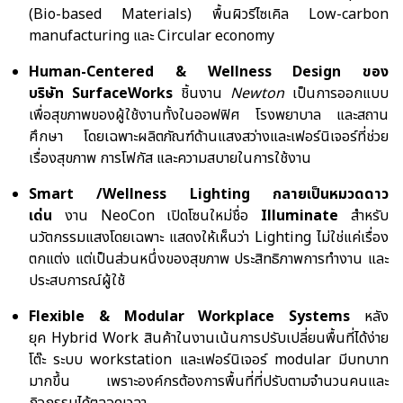
(
Bio-based Materials)
พื้นผิวรีไซเคิล
Low-carbon
manufacturing
และ
Circular economy
Human-Centered & Wellness Design
ของ
บริษัท
SurfaceWorks
ชิ้นงาน
Newton
เป็นการออกแบบ
เพื่อสุขภาพของผู้ใช้งานทั้งในออฟฟิศ โรงพยาบาล และสถาน
ศึกษา โดยเฉพาะผลิตภัณฑ์ด้านแสงสว่างและเฟอร์นิเจอร์ที่ช่วย
เรื่องสุขภาพ การโฟกัส และความสบายในการใช้งาน
Smart /Wellness Lighting
กลายเป็นหมวดดาว
เด่น
งาน
NeoCon
เปิดโซนใหม่ชื่อ
Illuminate
สำหรับ
นวัตกรรมแสงโดยเฉพาะ แสดงให้เห็นว่า
Lighting
ไม่ใช่แค่เรื่อง
ตกแต่ง แต่เป็นส่วนหนึ่งของสุขภาพ ประสิทธิภาพการทำงาน และ
ประสบการณ์ผู้ใช้
Flexible & Modular Workplace
Systems
หลัง
ยุค
Hybrid Work
สินค้าในงานเน้นการปรับเปลี่ยนพื้นที่ได้ง่าย
โต๊ะ ระบบ
workstation
และเฟอร์นิเจอร์
modular
มีบทบาท
มากขึ้น เพราะองค์กรต้องการพื้นที่ที่ปรับตามจำนวนคนและ