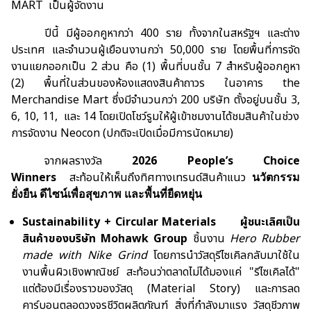
MART
เป็นผู้จัดงาน
ปีนี้ มีผู้ออกคูหากว่า 400 ราย ทั้งจากในสหรัฐฯ และต่าง
ประเทศ และจำนวนผู้เยือนงานกว่า 50
,000
ราย โดยพื้นที่การจัด
งานแยกออกเป็น 2 ส่วน คือ (1) พื้นที่บนชั้น 7 สำหรับผู้ออกคูหา
(2) พื้นที่ในส่วนของห้องแสดงสินค้าถาวร ในอาคาร
the
Merchandise Mart
ซึ่งมีจำนวนกว่า 200 บริษัท ตั้งอยู่บนชั้น 3
,
6
,
10
,
11
,
และ 14 โดยเปิดโชว์รูมให้ผู้เข้าชมงานได้ชมสินค้าในช่วง
การจัดงาน
Neocon
(ปกติจะเปิดเมื่อมีการนัดหมาย)
จากผลรางวัล
2026 People’s Choice
Winners
สะท้อนให้เห็นถึงทิศทางเทรนด์สินค้าแนว
นวัตกรรม
ยั่งยืน ดีไซน์เพื่อสุขภาพ และพื้นที่ยืดหยุ่น
Sustainability + Circular Materials
ผู้ชนะเลิศเป็น
สินค้าของบริษัท
Mohawk Group
ชิ้นงาน
Hero Rubber
made with Nike Grind
โดยการนำวัสดุรีไซเคิลกลับมาใช้ใน
งานพื้นผิวเชิงพาณิชย์ สะท้อนว่าตลาดไม่ได้มองแค่ "รีไซเคิลได้"
แต่ต้องมีเรื่องราวของวัสดุ (
Material Story)
และการลด
คาร์บอนตลอดวงจรชีวิตผลิตภัณฑ์ สิ่งที่กำลังมาแรง วัสดุชีวภาพ