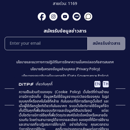
สายด่วน: 1169
สมัครรับข้อมูลข่าวสาร
สมัครรับข่าวสาร
นโยบายเเละเเนวทางการปฎิบัติในการรักษาความมั่นคงปลอดภัยสารสนเทศ
นโยบายคุ้มครองข้อมูลส่วนบุคคล (Privacy Policy)
นโยบายธรรมาภิบาลข้อมูลภาครัฐ (Data Governance Policy)
นโยบายเว็บไซต์ (Website Policy)
การปฏิเสธความรับผิด (Disclaimer)
EN
TH
เกี่ยวกับคุกกี้
ความเป็นส่วนตัวของคุณ (Cookie Policy) เว็บไซต์ที่ท่านเข้าชม
เเผงผังเว็บไซต์
อาจมีการจัดเก็บ ข้อมูลหรือใช้ข้อมูลจากเบราว์เซอร์ของคุณ ในรูป
แบบคุกกี้หรือเทคโนโลยีที่คล้าย กันในขณะที่มีการเรียกดูเว็บไซต์ และ
เมื่อผู้ใช้เรียกดูไซต์เดียวกันในอนาคต ระบบเว็บไซต์อาจใช้ข้อมูลที่จัด
เก็บไว้ในคุกกี้เพื่อส่งมอบบริการและข้อมูลที่เป็นประโยชน์ แต่ละ
เว็บไซต์อาจมีการใช้คุกกี้เพื่อวัตถุประสงค์ข้อใดข้อหนึ่งหรือหลายข้อ
รวมกัน โดยท่านสามารถดูได้จากรายละเอียด ของคุกกี้ที่มีการใช้งาน
และสามารถที่จะปฏิเสธการใช้งานได้ อย่างไรก็ตาม คุณควรทราบ
ว่าการปิดการใช้งาน คุกกี้บางประเภทอาจส่งผลต่อการใช้งาน