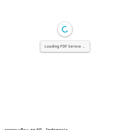
Loading PDF Worker ...
Loading PDF Service ...