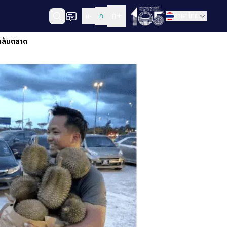
ก+
ก
ภาษาไทย
ก-
ตล้นตลาด