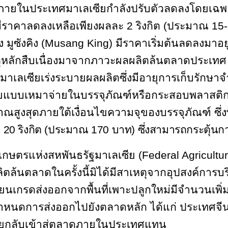
ภายในประเทศมาเลเซียกำลังปรับตัวลดลงโดยเฉพา
์มีราคาลดลงเหลือเพียงผลละ 2 ริงกิต (ประมาณ 15-
 มูซังคิง (
Musang King)
มีราคาเริ่มต้นลดลงมาอยู่
ุหลักสืบเนื่องมาจากภาวะผลผลิตล้นตลาดประเทศ จ
วมาเลเซียเร่งระบายผลผลิตซึ่งมีอายุการเก็บรักษาจ
ยแบบเหมาจ่ายในบรรจุภัณฑ์หรือกระสอบพลาสติก
าณสูงสุดภายใต้เงื่อนไขความจุของบรรจุภัณฑ์ ซึ่
ยง 20 ริงกิต (ประมาณ 170 บาท) ซึ่งสามารถกระตุ้น
เกษตรแห่งสหพันธรัฐมาเลเซีย (
Federal Agricultur
ลิตล้นตลาดในครั้งนี้มิได้มีสาเหตุจากอุปสงค์การบ
นเกรดส่งออกจากพื้นที่เพาะปลูกใหม่มีจำนวนเพิ่มส
หนดการส่งออกไปยังตลาดหลัก ได้แก่ ประเทศจี
บายกลับเข้าสู่ตลาดภายในประเทศแทน