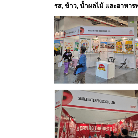
รส
,
ข้าว
,
น้ำผลไม้ และอาหาร