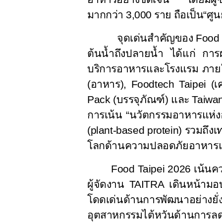
มากกว่า
3,000
ราย ถือเป็น“ศู
จุดเด่นสำคัญของ
Food 
ต้นน้ำถึงปลายน้ำ ได้แก่ กา
บริการอาหารและโรงแรม ภาย
(อาหาร),
Foodtech Taipei (
เ
Pack (
บรรจุภัณฑ์) และ
Taiwan
การเน้น “นวัตกรรมอาหารแห่งอ
(
plant-based protein)
รวมถึงเ
โลกด้านความปลอดภัยอาหารแล
Food Taipei 2026
เน้นค
ผู้จัดงาน
TAITRA
เดินหน้ามอ
โดดเด่นด้านการพัฒนาอย่างยั่ง
อุตสาหกรรมไต้หวันด้านการลด