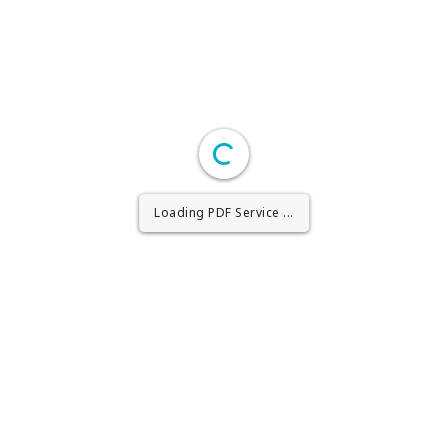
Loading PDF Worker ...
Loading PDF Service ...