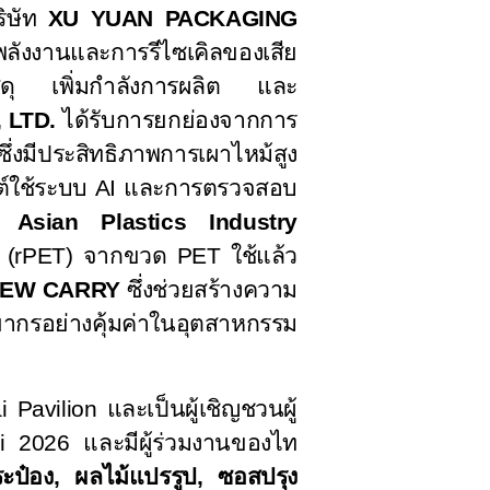
ริษัท
XU YUAN PACKAGING
พลังงานและการรีไซเคิลของเสีย
วัสดุ เพิ่มกำลังการผลิต และ
 LTD.
ได้รับการยกย่องจากการ
ซึ่งมีประสิทธิภาพการเผาไหม้สูง
ต์ใช้ระบบ
AI
และการตรวจสอบ
 Asian Plastics Industry
 (
rPET)
จากขวด
PET
ใช้แล้ว
EW CARRY
ซึ่งช่วยสร้างความ
ยากรอย่างคุ้มค่าในอุตสาหกรรม
i Pavilion
และเป็นผู้เชิญชวนผู้
ei 2026
และมีผู้ร่วมงานของไท
ะป๋อง
,
ผลไม้แปรรูป
,
ซอสปรุง