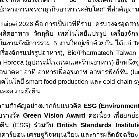
นย์กลางการเจรจาธุรกิจอาหารระดับโลก” ที่สำคัญงาน
Taipei 2026
คือ การเป็นเวทีที่รวม “ครบวงจรอุตสา
รผลิตอาหาร วัตถุดิบ เทคโนโลยีแปรรูป เครื่องจั
ในงานยังมีการรวม
5
งานใหญ่เข้าด้วยกัน ได้แก่
T
ครื่องจักรแปรรูปอาหาร),
Bio/Pharmatech Taiwan 
 Horeca (
อุปกรณ์โรงแรมและร้านอาหาร) อีกหนึ่งจุ
นาคต” อาทิ อาหารเพื่อสุขภาพ อาหารฟังก์ชั่น (
fu
ทคโนโลยี
smart food production
และ
cold chain 
ะความยั่งยืน
วามสำคัญอย่างมากกับแนวคิด
ESG (Environmenta
บรางวัล
Green Vision Award
ต่อเนื่อง เพื่อยกย
ยืน (
ESG)
ร่วมกับ
British Standards Institut
คาร์บอน เศรษฐกิจหมุนเวียน และการผลิตอัจฉริย