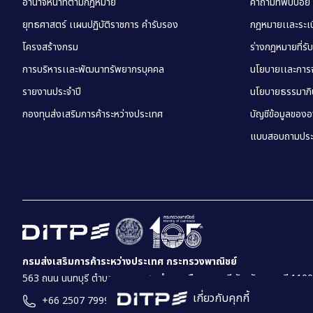
อำนาจหน้าที่ตามกฎหมาย
คำถามที่พบบ่อย
ยุทธศาสตร์ เเผนปฏิบัติราชการ คำรับรอง
กฎหมายเเละระเบี
โครงสร้างกรม
ร่างกฎหมายที่รั
การบริหารเเละพัฒนาทรัพยากรบุคคล
นโยบายเเละการจ
รายงานประจำปี
นโยบายธรรมาภิบ
กองทุนส่งเสริมการค้าระหว่างประเทศ
บัญชีข้อมูลของ
แบบสอบถามประ
กรมส่งเสริมการค้าระหว่างประเทศ กระทรวงพาณิชย์
563 ถนน นนทบุรี ตำบล บางกระสอ อำเภอเมืองนนทบุรี จังหวัดนนทบุรี 110
เกี่ยวกับคุกกี้
+66 2507 7999