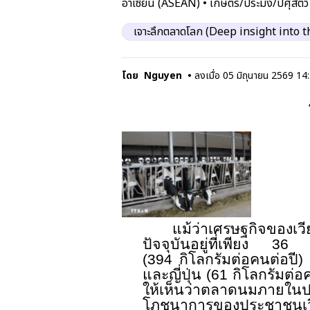
อาเซียน (ASEAN)
•
เกษตร/ประมง/ปศุสัตว์
เจาะลึกตลาดโลก (Deep insight into 
โดย
Nguyen
•
ลงเมื่อ
05 มิถุนายน 2569 14
แม้ว่าเศรษฐกิจของเวี
ปัจจุบันอยู่ที่เพียง
3
(
394
กิโลกรัมต่อคนต่อปี) 
และญี่ปุ่น (
61
กิโลกรัมต่อ
ให้เห็นว่าตลาดนมภายในป
โภชนาการของประชาชนเวีย