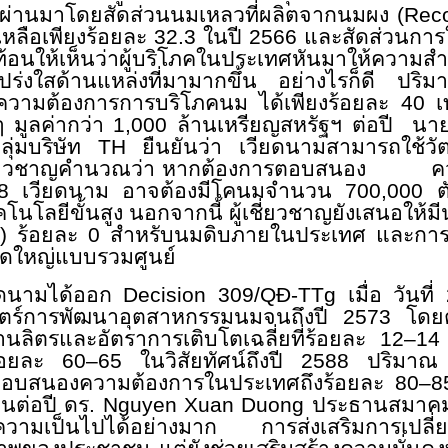
ที่ผ่านมาโดยสัดส่วนนมเหลวที่ผลิตจากนมผง
(Reco
หลือเพียงร้อยละ
32.3
ในปี
2
566 และสัดส่วนการ
้อนให้เห็นว่าผู้บริโภคในประเทศหันมาให้ความสำค
ร่งใสด้านแหล่งที่มามากขึ้น อย่างไรก็ดี ปร
วามต้องการการบริโภคนม ได้เพียงร้อยละ
40
เ
มูลค่ากว่า
1
,000
ล้านเหรียญสหรัฐฯ ต่อปี น
ุ่มบริษัท
TH
ยืนยันว่า เวียดนามสามารถใช้วัต
้เชี่ยวชาญคำนวณว่า หากต้องการตอบสนอง ค
8 เวียดนาม อาจต้องมีโคนมจำนวน
700,000
ต
นโลยีขั้นสูง นอกจากนี้ ผู้เชี่ยวชาญยังเสนอให
T)
ร้อยละ
0
สำหรับนมดิบภายในประเทศ และการสน
าดใหญ่แบบรวมศูนย์
ียดนามได้ออก
Decision 309/QĐ-TTg
เมื่อ วันท
ร์การพัฒนาอุตสาหกรรมนมจนถึงปี
2
573 โดยต
้านลิตรและอัตราการเติบโตเฉลี่ยที่ร้อยละ
12–1
้อยละ
60–65
ในวิสัยทัศน์ถึงปี
2
588
ปริมาณ 
ตอบสนองความต้องการในประเทศถึงร้อยละ
80–
คนต่อปี ดร.
Nguyen Xuan Duong
ประธานสมาคมป
มีความเป็นไปได้อย่างมาก การส่งเสริมการเปลี่