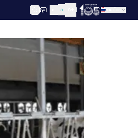
ก+
ก
ภาษาไทย
ก-