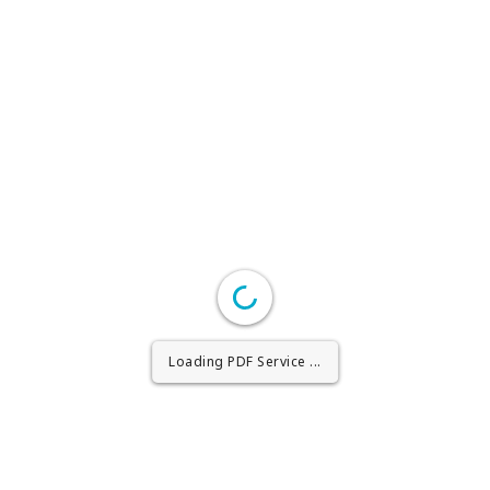
Loading PDF Worker ...
Loading PDF Service ...