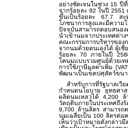
อย่างชัดเจนในช่วง
15
ปี
จากร้อยละ
92
ในปี
2551
เ
ขึ้นเป็นร้อยละ
67.7
สะท
โภชนาการสูงและมีความโป
ปัจจุบันสามารถตอบสนองค
นำเข้านมจากประเทศต่างๆ 
คณะกรรมการบริหารของกล
จากนมด้วยตนเองได้ ผู
ร้อยละ
70
ภายในปี
2
58
โคนมแบบรวมศูนย์ด้วยเทคโ
การใช้ภาษีมูลค่าเพิ่ม (
VA
พัฒนาเป็นเขตปศุสัตว์ขน
สำหรับการที่รัฐบาลเว
กำหนดนโยบาย ยุทธศาสต
ผลิตนมเหลวได้
4,200
ล
วัตถุดิบภายในประเทศถึงร
9,700
ล้านลิตร สามารถ
นมเฉลี่ยเป็น
100
ลิตรต่อ
เห็นว่าเป้าหมายดังกล่าว