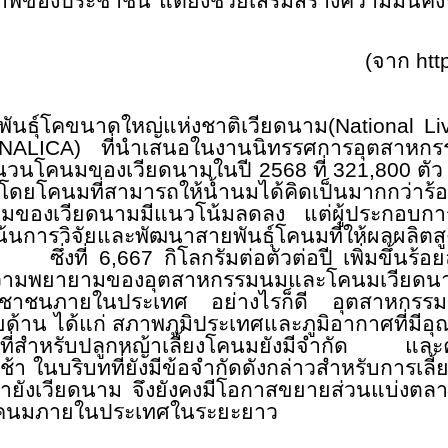
ขภาพของประชาชน แต่ยังช่วยเสริมสร้างความมั่
(
จาก
htt
์พันธุ์โคขนาดใหญ่แห่งชาติเวียดนาม
(National L
VINALICA)
ที่นำเสนอในงานนิทรรศการอุตสาห
นวนโคนมของเวียดนามในปี
2568
ที่
321,800
ตัว
 โดยโคนมที่สามารถให้น้ำนมได้คิดเป็นมากกว่าร้
นมของเวียดนามมีแนวโน้มลดลง แต่ผู้ประกอบก
น้นการวิจัยและพัฒนาสายพันธุ์โคนมที่ให้ผลผลิต
8
ซึ่งที่
6,667
กิโลกรัมต่อตัวต่อปี เพิ่มขึ้นร้อ
ถึงความพยายามของอุตสาหกรรมนมและโคนมเวีย
ชาชนภายในประเทศ อย่างไรก็ดี อุตสาหกรรมน
าน ได้แก่ สภาพภูมิประเทศและภูมิอากาศที่มีอุณห
ที่สำหรับปลูกหญ้าเลี้ยงโคนมยังมีจำกัด แล
ช้า ในบริบทที่ยังมีข้อจำกัดดังกล่าวสำหรับการ
ยังเวียดนาม จึงยังคงมีโอกาสขยายส่วนแบ่งตลาด
โภคนมภายในประเทศในระยะยาว