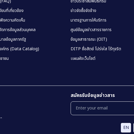
 (FAQ)
ข่าวประชาสัมพันธ์กรม
ยบที่เกี่ยวข้อง
ข่าวจัดซื้อจัดจ้าง
บฟังความคิดเห็น
มาตรฐานการให้บริการ
ัดการข้อมูลส่วนบุคคล
ศูนย์ข้อมูลข่าวสารราชการ
าลข้อมูลภาครัฐ
ข้อมูลสาธารณะ (OIT)
องค์กร (Data Catalog)
DITP ซื่อสัตย์ โปร่งใส ไร้ทุจริต
ชาชน
เเผนผังเว็บไซต์
สมัครรับข้อมูลข่าวสาร
00
EN
นโยบายเเละเเนวทางการปฎิบัติในการรักษาคว