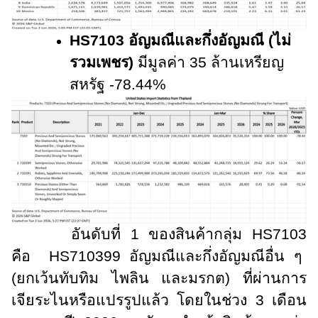
HS7103 อัญมณีและกึ่งอัญมณี (ไม่
รวมเพชร)
มีมูลค่า 35 ล้านเหรียญ
สหรัฐ -78.44%
อันดับที่ 1 ของสินค้ากลุ่ม
HS71
0
3
คือ
HS
710399 อัญมณีและกึ่งอัญมณีอื่น ๆ
(ยกเว้นทับทิม ไพลิน และมรกต) ที่ผ่านการ
เจียระไนหรือแปรรูปแล้ว โดยในช่วง 3 เดือน