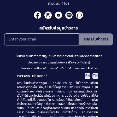
สายด่วน: 1169
สมัครรับข้อมูลข่าวสาร
สมัครรับข่าวสาร
นโยบายเเละเเนวทางการปฎิบัติในการรักษาความมั่นคงปลอดภัยสารสนเทศ
นโยบายคุ้มครองข้อมูลส่วนบุคคล (Privacy Policy)
นโยบายธรรมาภิบาลข้อมูลภาครัฐ (Data Governance Policy)
นโยบายเว็บไซต์ (Website Policy)
การปฏิเสธความรับผิด (Disclaimer)
EN
TH
เกี่ยวกับคุกกี้
ความเป็นส่วนตัวของคุณ (Cookie Policy) เว็บไซต์ที่ท่านเข้าชม
เเผงผังเว็บไซต์
อาจมีการจัดเก็บ ข้อมูลหรือใช้ข้อมูลจากเบราว์เซอร์ของคุณ ในรูป
แบบคุกกี้หรือเทคโนโลยีที่คล้าย กันในขณะที่มีการเรียกดูเว็บไซต์ และ
เมื่อผู้ใช้เรียกดูไซต์เดียวกันในอนาคต ระบบเว็บไซต์อาจใช้ข้อมูลที่จัด
เก็บไว้ในคุกกี้เพื่อส่งมอบบริการและข้อมูลที่เป็นประโยชน์ แต่ละ
เว็บไซต์อาจมีการใช้คุกกี้เพื่อวัตถุประสงค์ข้อใดข้อหนึ่งหรือหลายข้อ
รวมกัน โดยท่านสามารถดูได้จากรายละเอียด ของคุกกี้ที่มีการใช้งาน
และสามารถที่จะปฏิเสธการใช้งานได้ อย่างไรก็ตาม คุณควรทราบ
ว่าการปิดการใช้งาน คุกกี้บางประเภทอาจส่งผลต่อการใช้งาน