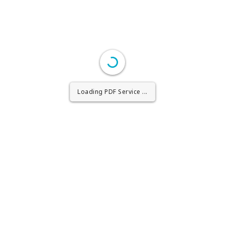
Loading PDF Worker ...
Loading PDF Service ...