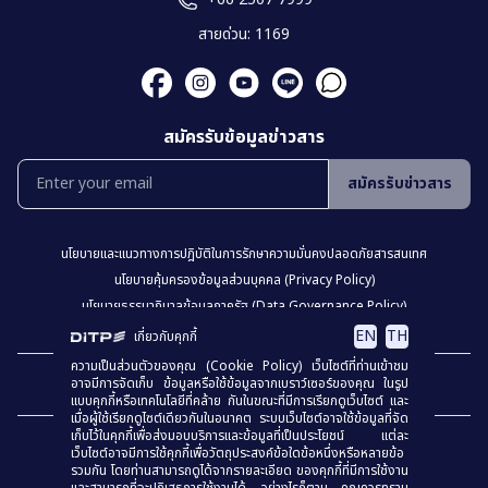
สายด่วน: 1169
สมัครรับข้อมูลข่าวสาร
สมัครรับข่าวสาร
นโยบายเเละเเนวทางการปฎิบัติในการรักษาความมั่นคงปลอดภัยสารสนเทศ
นโยบายคุ้มครองข้อมูลส่วนบุคคล (Privacy Policy)
นโยบายธรรมาภิบาลข้อมูลภาครัฐ (Data Governance Policy)
นโยบายเว็บไซต์ (Website Policy)
การปฏิเสธความรับผิด (Disclaimer)
EN
TH
เกี่ยวกับคุกกี้
ความเป็นส่วนตัวของคุณ (Cookie Policy) เว็บไซต์ที่ท่านเข้าชม
เเผงผังเว็บไซต์
อาจมีการจัดเก็บ ข้อมูลหรือใช้ข้อมูลจากเบราว์เซอร์ของคุณ ในรูป
แบบคุกกี้หรือเทคโนโลยีที่คล้าย กันในขณะที่มีการเรียกดูเว็บไซต์ และ
เมื่อผู้ใช้เรียกดูไซต์เดียวกันในอนาคต ระบบเว็บไซต์อาจใช้ข้อมูลที่จัด
เก็บไว้ในคุกกี้เพื่อส่งมอบบริการและข้อมูลที่เป็นประโยชน์ แต่ละ
เว็บไซต์อาจมีการใช้คุกกี้เพื่อวัตถุประสงค์ข้อใดข้อหนึ่งหรือหลายข้อ
รวมกัน โดยท่านสามารถดูได้จากรายละเอียด ของคุกกี้ที่มีการใช้งาน