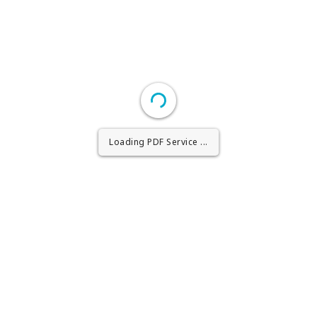
Loading PDF Worker ...
Loading PDF Service ...