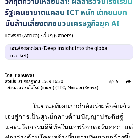
วิกฤตความเหลื่อมล้ำ! ผลสำรวจชี้โรงเรียน
รัฐเคนยาขาดแคลน ICT หนัก เด็กชนบท
นับล้านเสี่ยงตกขบวนเศรษฐกิจยุค AI
แอฟริกา (Africa)
•
อื่นๆ (Others)
เจาะลึกตลาดโลก (Deep insight into the global
market)
โดย
Panuwat
ลงเมื่อ
01 กรกฎาคม 2569 16:30
9
สคต. ณ กรุงไนโรบี (เคนยา) (TTC, Nairobi (Kenya))
ในขณะที่เคนยากำลังเร่งผลักดันตัว
เองสู่การเป็นศูนย์กลางด้านปัญญาประดิษฐ์
และนวัตกรรมดิจิทัลในแอฟริกาตะวันออก แต่
ช่องว่างด้านโครงสร้างพื้นฐานที่ขยายกว้างขึ้น