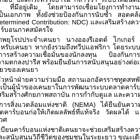
D+
ที่มีอยู่เดิม โดยสามารถเชื่อมโยงการทำง
็นเอกภาพ ทั้งยังช่วยป้องกันการนับซ้ำ สอดคล้อง
Determined Contribution: NDC)
และเสริมสร้างคว
ร์บอนภาคสมัครใจ
พยุโรปประจำเคนยา นางอองรีเอตต์ ไกเกอร์ เห็นว
หรับเคนยา หากยังรวมถึงทวีปแอฟริกา โดยระบบท
การสร้างความเชื่อมั่นของนักลงทุน ป้องกันก
วามตกลงปารีส พร้อมยืนยันการสนับสนุนอย่างต่อเ
เขียวของเคนยา
ัวหน้าฝ่ายความร่วมมือ สถานเอกอัครราชทูตสหพ
ป็นผู้นำของเคนยาในการพัฒนาระบบตลาดคาร์บอนท
ริมสร้างศักยภาพสถาบัน การกำกับดูแล และความ
การสิ่งแวดล้อมแห่งชาติ (
NEMA)
ได้ยืนยันความ
าร์บอนก่อให้เกิดผลลัพธ์ที่แท้จริง วัดผลได้ แ
เวศ
ียนคาร์บอนแห่งชาติเคนยาจะช่วยเสริมสร้างความ
ละสนับสนุนวิถีชีวิตของชุมชนในระยะยาว ขณะเดี