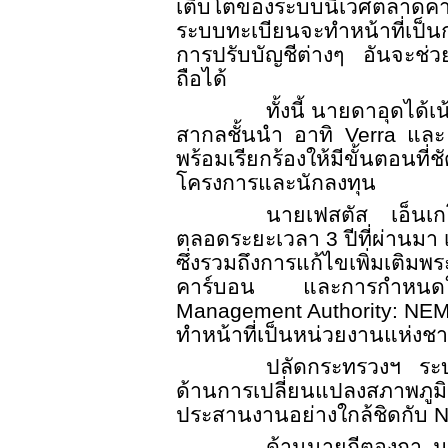
เติบโตของระบบนิเวศตลาดค
ระบบทะเบียนจะทำหน้าที่เป็
การปรับบัญชีต่างๆ อันจะช่วย
ถือได้
ทั้งนี้ นายดาอุด
สากลชั้นนำ อาทิ
Verra
แล
พร้อมเรียกร้องให้มีขั้นตอนที
โครงการและนักลงทุน
นายเฟสตัส เอ็นเก
ตลอดระยะเวลา
3
ปีที่ผ่าน
ซึ่งรวมถึงการแก้ไขเพิ่มเ
คาร์บอน และการกำหนดให้ส
Management Authority: NE
ทำหน้าที่เป็นหน่วยงานแห่งชาติท
ปลัดกระทรวงฯ ระบ
ด้านการเปลี่ยนแปลงสภาพภู
ประสานงานอย่างใกล้ชิดกับ
ด้านนายกีตองกา มู