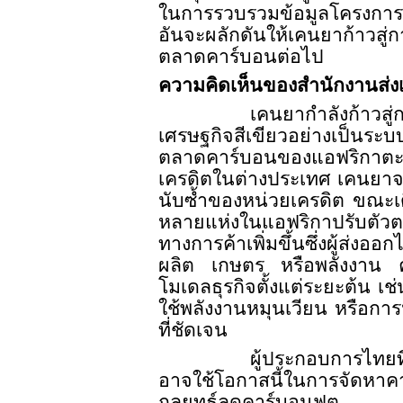
ในการรวบรวมข้อมูลโครงการ
อันจะผลักดันให้เคนยาก้าวสู
ตลาดคาร์บอนต่อไป
ความคิดเห็นของสำนักงานส่งเ
เคนยากำลังก้าวส
เศรษฐกิจสีเขียวอย่างเป็นระบ
ตลาดคาร์บอนของแอฟริกาตะ
เครดิตในต่างประเทศ เคนยาจ
นับซ้ำของหน่วยเครดิต ขณะเด
หลายแห่งในแอฟริกาปรับตัวต
ทางการค้าเพิ่มขึ้นซึ่งผู้ส
ผลิต เกษตร หรือพลังงาน ค
โมเดลธุรกิจตั้งแต่ระยะต้น
ใช้พลังงานหมุนเวียน หรือกา
ที่ชัดเจน
ผู้ประกอบการไทยท
อาจใช้โอกาสนี้ในการจัดหา
กลยุทธ์ลดคาร์บอนฟุต