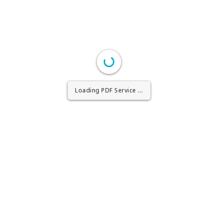
Loading PDF Worker ...
Loading PDF Service ...