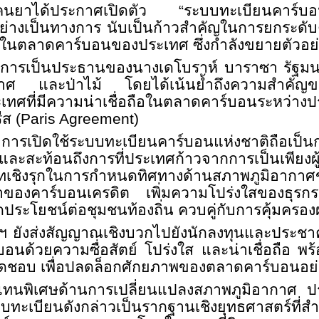
เคนยาได้ประกาศเปิดตัว “ระบบทะเบียนคาร์
ย่างเป็นทางการ นับเป็นก้าวสำคัญในการยกระดั
นในตลาดคาร์บอนของประเทศ ซึ่งกำลังขยายตัวอย่
ยใต้การเป็นประธานของนางเดโบราห์ บาราซา รัฐมน
กาศ และป่าไม้ โดยได้เน้นย้ำถึงความสำคัญข
ศที่มีความน่าเชื่อถือในตลาดคาร์บอนระหว่างป
ส (
Paris Agreement)
 การเปิดใช้ระบบทะเบียนคาร์บอนแห่งชาติถือเป็นก
ละสะท้อนถึงการที่ประเทศก้าวจากการเป็นเพียงผ
ทเชิงรุกในการกำหนดทิศทางด้านสภาพภูมิอากาศขอ
้ำของคาร์บอนเครดิต เพิ่มความโปร่งใสของธุรกร
ประโยชน์ต่อชุมชนท้องถิ่น ควบคู่กับการคุ้มคร
ีฯ ยังส่งสัญญาณเชิงบวกไปยังนักลงทุนและประชา
อนด้วยความซื่อสัตย์ โปร่งใส และน่าเชื่อถือ พ
ิดชอบ เพื่อปลดล็อกศักยภาพของตลาดคาร์บอนอย่าง
้แทนพิเศษด้านการเปลี่ยนแปลงสภาพภูมิอากาศ 
ทะเบียนดังกล่าวเป็นรากฐานเชิงยุทธศาสตร์ที่สำ