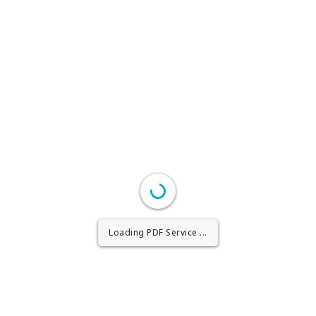
Loading PDF Worker ...
Loading PDF Service ...