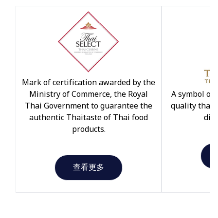
Mark of certification awarded by the
Ministry of Commerce, the Royal
A symbol of 
Thai Government to guarantee the
quality that
authentic Thaitaste of Thai food
dist
products.
查看更多