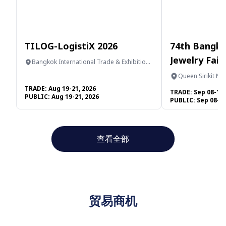
TILOG-LogistiX 2026
74th Bangk
Jewelry Fair
Bangkok International Trade & Exhibition
Centre
Queen Sirikit Na
TRADE:
Aug 19-21, 2026
TRADE:
Sep 08-12,
PUBLIC:
Aug 19-21, 2026
PUBLIC:
Sep 08-12
查看全部
贸易商机