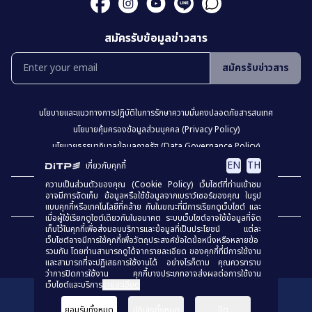
สมัครรับข้อมูลข่าวสาร
สมัครรับข่าวสาร
นโยบายเเละเเนวทางการปฎิบัติในการรักษาความมั่นคงปลอดภัยสารสนเทศ
นโยบายคุ้มครองข้อมูลส่วนบุคคล (Privacy Policy)
นโยบายธรรมาภิบาลข้อมูลภาครัฐ (Data Governance Policy)
นโยบายเว็บไซต์ (Website Policy)
การปฏิเสธความรับผิด (Disclaimer)
EN
TH
เกี่ยวกับคุกกี้
ความเป็นส่วนตัวของคุณ (Cookie Policy) เว็บไซต์ที่ท่านเข้าชม
เเผงผังเว็บไซต์
อาจมีการจัดเก็บ ข้อมูลหรือใช้ข้อมูลจากเบราว์เซอร์ของคุณ ในรูป
แบบคุกกี้หรือเทคโนโลยีที่คล้าย กันในขณะที่มีการเรียกดูเว็บไซต์ และ
เมื่อผู้ใช้เรียกดูไซต์เดียวกันในอนาคต ระบบเว็บไซต์อาจใช้ข้อมูลที่จัด
เก็บไว้ในคุกกี้เพื่อส่งมอบบริการและข้อมูลที่เป็นประโยชน์ แต่ละ
เว็บไซต์อาจมีการใช้คุกกี้เพื่อวัตถุประสงค์ข้อใดข้อหนึ่งหรือหลายข้อ
รวมกัน โดยท่านสามารถดูได้จากรายละเอียด ของคุกกี้ที่มีการใช้งาน
และสามารถที่จะปฏิเสธการใช้งานได้ อย่างไรก็ตาม คุณควรทราบ
ว่าการปิดการใช้งาน คุกกี้บางประเภทอาจส่งผลต่อการใช้งาน
เว็บไซต์และบริการ
รายละเอียด
สงวนลิขสิทธิ์
© 2023
กรมส่งเสริมการค้าระหว่างประเทศ
ยอมรับทั้งหมด
ปฏิเสธทั้งหมด
ปิด