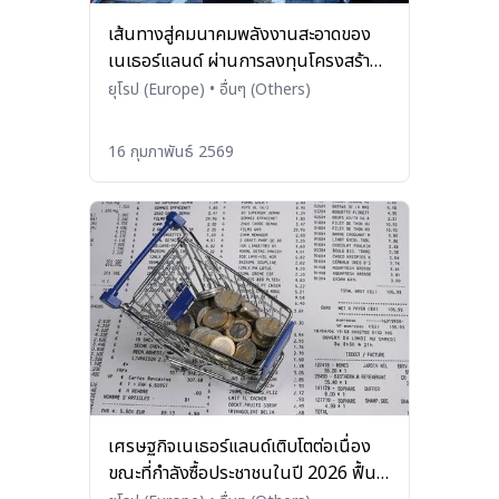
เส้นทางสู่คมนาคมพลังงานสะอาดของ
เนเธอร์แลนด์ ผ่านการลงทุนโครงสร้าง
พื้นฐาน EV
ยุโรป (Europe)
•
อื่นๆ (Others)
16 กุมภาพันธ์ 2569
เศรษฐกิจเนเธอร์แลนด์เติบโตต่อเนื่อง
ขณะที่กำลังซื้อประชาชนในปี 2026 ฟื้น