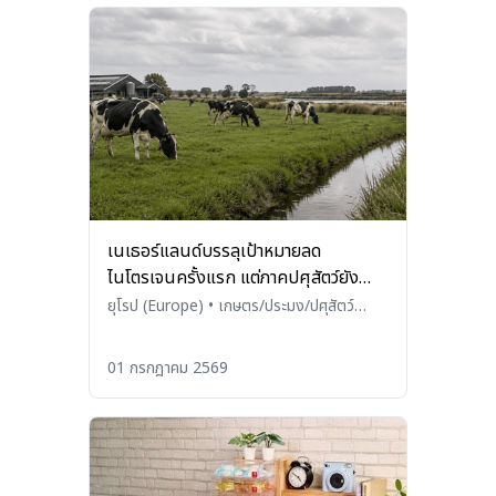
เนเธอร์แลนด์บรรลุเป้าหมายลด
ไนโตรเจนครั้งแรก แต่ภาคปศุสัตว์ยัง
เผชิญโจทย์ฟอสเฟต
ยุโรป (Europe)
•
เกษตร/ประมง/ปศุสัตว์
(Agriculture / Fisheries / Livestock)
01 กรกฎาคม 2569