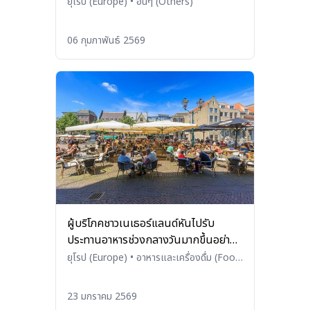
ตัวอย่างจำกัด
ยุโรป (Europe)
•
อื่นๆ (Others)
06 กุมภาพันธ์ 2569
ผู้บริโภคชาวเนเธอร์แลนด์หันไปรับ
ประทานอาหารช่วงกลางวันมากขึ้นอย่าง
ต่อเนื่อง หนุนรายได้ธุรกิจบริการอาหารโต
ยุโรป (Europe)
•
อาหารและเครื่องดื่ม (Food
and Beverages)
5%
23 มกราคม 2569