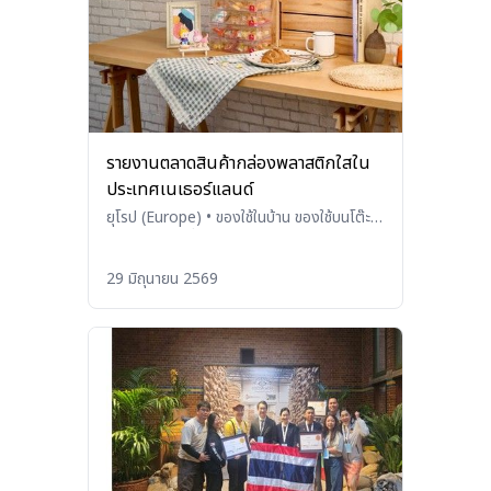
รายงานตลาดสินค้ากล่องพลาสติกใสใน
ประเทศเนเธอร์แลนด์
ยุโรป (Europe)
•
ของใช้ในบ้าน ของใช้บนโต๊ะ
อาหาร และเครื่องใช้ในครัว (Household
Products, Tableware, and
29 มิถุนายน 2569
Kitchenware)