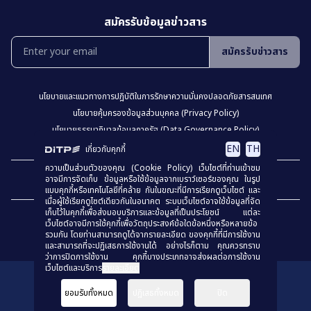
สมัครรับข้อมูลข่าวสาร
สมัครรับข่าวสาร
นโยบายเเละเเนวทางการปฎิบัติในการรักษาความมั่นคงปลอดภัยสารสนเทศ
นโยบายคุ้มครองข้อมูลส่วนบุคคล (Privacy Policy)
นโยบายธรรมาภิบาลข้อมูลภาครัฐ (Data Governance Policy)
นโยบายเว็บไซต์ (Website Policy)
การปฏิเสธความรับผิด (Disclaimer)
EN
TH
เกี่ยวกับคุกกี้
ความเป็นส่วนตัวของคุณ (Cookie Policy) เว็บไซต์ที่ท่านเข้าชม
เเผงผังเว็บไซต์
อาจมีการจัดเก็บ ข้อมูลหรือใช้ข้อมูลจากเบราว์เซอร์ของคุณ ในรูป
แบบคุกกี้หรือเทคโนโลยีที่คล้าย กันในขณะที่มีการเรียกดูเว็บไซต์ และ
เมื่อผู้ใช้เรียกดูไซต์เดียวกันในอนาคต ระบบเว็บไซต์อาจใช้ข้อมูลที่จัด
เก็บไว้ในคุกกี้เพื่อส่งมอบบริการและข้อมูลที่เป็นประโยชน์ แต่ละ
เว็บไซต์อาจมีการใช้คุกกี้เพื่อวัตถุประสงค์ข้อใดข้อหนึ่งหรือหลายข้อ
รวมกัน โดยท่านสามารถดูได้จากรายละเอียด ของคุกกี้ที่มีการใช้งาน
และสามารถที่จะปฏิเสธการใช้งานได้ อย่างไรก็ตาม คุณควรทราบ
ว่าการปิดการใช้งาน คุกกี้บางประเภทอาจส่งผลต่อการใช้งาน
เว็บไซต์และบริการ
รายละเอียด
สงวนลิขสิทธิ์
© 2023
กรมส่งเสริมการค้าระหว่างประเทศ
ยอมรับทั้งหมด
ปฏิเสธทั้งหมด
ปิด
ร่วมประเมินคุณธรรมเเละความโปร่งใส