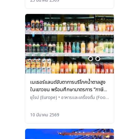
25 มีนาคม 2569
เนเธอร์แลนด์จับตาการบริโภคน้ำตาลสูง
ในเยาวชน พร้อมศึกษามาตรการ “ภาษี
น้ำตาล”
ยุโรป (Europe)
•
อาหารและเครื่องดื่ม (Food
and Beverages)
10 มีนาคม 2569