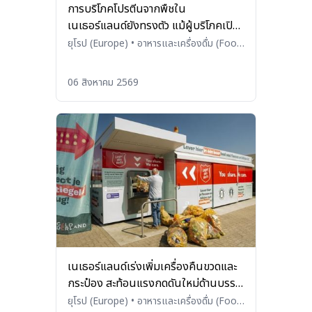
การบริโภคโปรตีนจากพืชใน
เนเธอร์แลนด์ยังทรงตัว แม้ผู้บริโภคเปิด
รับมากขึ้น
ยุโรป (Europe)
•
อาหารและเครื่องดื่ม (Food
and Beverages)
06 สิงหาคม 2569
เนเธอร์แลนด์เร่งเพิ่มเครื่องคืนขวดและ
กระป๋อง สะท้อนแรงกดดันใหม่ด้านบรรจุ
ภัณฑ์ในยุโรป
ยุโรป (Europe)
•
อาหารและเครื่องดื่ม (Food