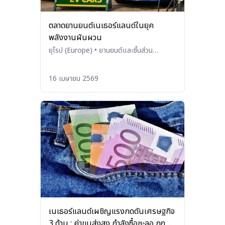
ตลาดยานยนต์เนเธอร์แลนด์ในยุค
พลังงานผันผวน
ยุโรป (Europe)
•
ยานยนต์และชิ้นส่วน
(Automobiles and Parts)
16 เมษายน 2569
เนเธอร์แลนด์เผชิญแรงกดดันเศรษฐกิจ
3 ด้าน : ค่าขนส่งสูง กำลังซื้อชะลอ กฎ