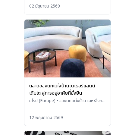
Products, Tableware, and
02 มิถุนายน 2569
Kitchenware)
ตลาดของตกแต่งบ้านเนเธอร์แลนด์
เติบโต สู่การอยู่อาศัยที่ยั่งยืน
ยุโรป (Europe)
•
ของตกแต่งบ้าน เคหะสิ่งทอ
เฟอร์นิเจอร์และอื่น ๆ (Home Decoration,
Household Textiles, Furniture, and
12 พฤษภาคม 2569
Others)