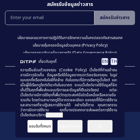
สมัครรับข้อมูลข่าวสาร
สมัครรับข่าวสาร
นโยบายเเละเเนวทางการปฎิบัติในการรักษาความมั่นคงปลอดภัยสารสนเทศ
นโยบายคุ้มครองข้อมูลส่วนบุคคล (Privacy Policy)
นโยบายธรรมาภิบาลข้อมูลภาครัฐ (Data Governance Policy)
นโยบายเว็บไซต์ (Website Policy)
การปฏิเสธความรับผิด (Disclaimer)
EN
TH
เกี่ยวกับคุกกี้
ความเป็นส่วนตัวของคุณ (Cookie Policy) เว็บไซต์ที่ท่านเข้าชม
เเผงผังเว็บไซต์
อาจมีการจัดเก็บ ข้อมูลหรือใช้ข้อมูลจากเบราว์เซอร์ของคุณ ในรูป
แบบคุกกี้หรือเทคโนโลยีที่คล้าย กันในขณะที่มีการเรียกดูเว็บไซต์ และ
เมื่อผู้ใช้เรียกดูไซต์เดียวกันในอนาคต ระบบเว็บไซต์อาจใช้ข้อมูลที่จัด
เก็บไว้ในคุกกี้เพื่อส่งมอบบริการและข้อมูลที่เป็นประโยชน์ แต่ละ
เว็บไซต์อาจมีการใช้คุกกี้เพื่อวัตถุประสงค์ข้อใดข้อหนึ่งหรือหลายข้อ
รวมกัน โดยท่านสามารถดูได้จากรายละเอียด ของคุกกี้ที่มีการใช้งาน
และสามารถที่จะปฏิเสธการใช้งานได้ อย่างไรก็ตาม คุณควรทราบ
ว่าการปิดการใช้งาน คุกกี้บางประเภทอาจส่งผลต่อการใช้งาน
เว็บไซต์และบริการ
รายละเอียด
สงวนลิขสิทธิ์
© 2023
กรมส่งเสริมการค้าระหว่างประเทศ
ยอมรับทั้งหมด
ปฏิเสธทั้งหมด
ปิด
ร่วมประเมินคุณธรรมเเละความโปร่งใส