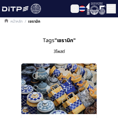
หน้าหลัก
/
เซรามิก
Tags
"
เซรามิก
"
3
โพสต์