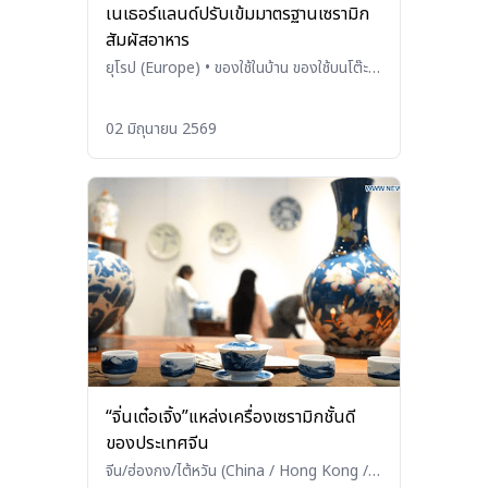
เนเธอร์แลนด์ปรับเข้มมาตรฐานเซรามิก
สัมผัสอาหาร
ยุโรป (Europe)
•
ของใช้ในบ้าน ของใช้บนโต๊ะ
อาหาร และเครื่องใช้ในครัว (Household
Products, Tableware, and
02 มิถุนายน 2569
Kitchenware)
“จิ่นเต๋อเจิ้ง”แหล่งเครื่องเซรามิกชั้นดี
ของประเทศจีน
จีน/ฮ่องกง/ไต้หวัน (China / Hong Kong /