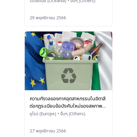
โอเชียเนีย (Oceania)
•
อื่นๆ (Others)
29 พฤศจิกายน 2566
ความกังวลของภาคอุตสาหกรรมในอิตาลี
ต่อกฎระเบียบข้อบังคับใหม่ของสหภาพ
ยุโรปเกี่ยวกับบรรจุภัณฑ์ (PPWR)
ยุโรป (Europe)
•
อื่นๆ (Others)
27 พฤศจิกายน 2566