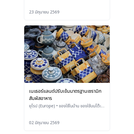
(Others)
23 มิถุนายน 2569
เนเธอร์แลนด์ปรับเข้มมาตรฐานเซรามิก
สัมผัสอาหาร
ยุโรป (Europe)
•
ของใช้ในบ้าน ของใช้บนโต๊ะ
อาหาร และเครื่องใช้ในครัว (Household
Products, Tableware, and
02 มิถุนายน 2569
Kitchenware)