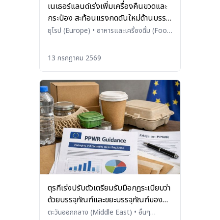
เนเธอร์แลนด์เร่งเพิ่มเครื่องคืนขวดและ
กระป๋อง สะท้อนแรงกดดันใหม่ด้านบรรจุ
ภัณฑ์ในยุโรป
ยุโรป (Europe)
•
อาหารและเครื่องดื่ม (Food
and Beverages)
13 กรกฎาคม 2569
ตุรกีเร่งปรับตัวเตรียมรับมือกฎระเบียบว่า
ด้วยบรรจุภัณฑ์และขยะบรรจุภัณฑ์ของ
สหภาพยุโรป
ตะวันออกกลาง (Middle East)
•
อื่นๆ