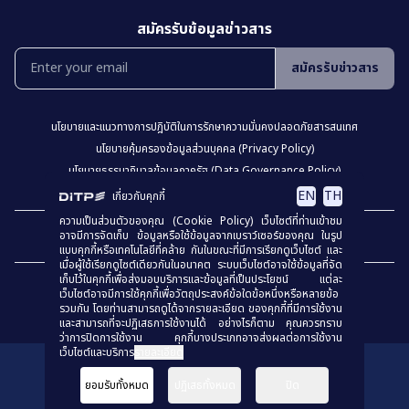
สมัครรับข้อมูลข่าวสาร
สมัครรับข่าวสาร
นโยบายเเละเเนวทางการปฎิบัติในการรักษาความมั่นคงปลอดภัยสารสนเทศ
นโยบายคุ้มครองข้อมูลส่วนบุคคล (Privacy Policy)
นโยบายธรรมาภิบาลข้อมูลภาครัฐ (Data Governance Policy)
นโยบายเว็บไซต์ (Website Policy)
การปฏิเสธความรับผิด (Disclaimer)
EN
TH
เกี่ยวกับคุกกี้
ความเป็นส่วนตัวของคุณ (Cookie Policy) เว็บไซต์ที่ท่านเข้าชม
เเผงผังเว็บไซต์
อาจมีการจัดเก็บ ข้อมูลหรือใช้ข้อมูลจากเบราว์เซอร์ของคุณ ในรูป
แบบคุกกี้หรือเทคโนโลยีที่คล้าย กันในขณะที่มีการเรียกดูเว็บไซต์ และ
เมื่อผู้ใช้เรียกดูไซต์เดียวกันในอนาคต ระบบเว็บไซต์อาจใช้ข้อมูลที่จัด
เก็บไว้ในคุกกี้เพื่อส่งมอบบริการและข้อมูลที่เป็นประโยชน์ แต่ละ
เว็บไซต์อาจมีการใช้คุกกี้เพื่อวัตถุประสงค์ข้อใดข้อหนึ่งหรือหลายข้อ
รวมกัน โดยท่านสามารถดูได้จากรายละเอียด ของคุกกี้ที่มีการใช้งาน
และสามารถที่จะปฏิเสธการใช้งานได้ อย่างไรก็ตาม คุณควรทราบ
ว่าการปิดการใช้งาน คุกกี้บางประเภทอาจส่งผลต่อการใช้งาน
เว็บไซต์และบริการ
รายละเอียด
สงวนลิขสิทธิ์
© 2023
กรมส่งเสริมการค้าระหว่างประเทศ
ยอมรับทั้งหมด
ปฏิเสธทั้งหมด
ปิด
ร่วมประเมินคุณธรรมเเละความโปร่งใส