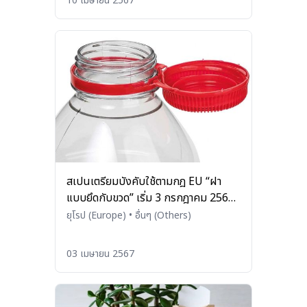
10 เมษายน 2567
สเปนเตรียมบังคับใช้ตามกฎ EU “ฝา
แบบยึดกับขวด” เริ่ม 3 กรกฎาคม 2567
นี้
ยุโรป (Europe)
•
อื่นๆ (Others)
03 เมษายน 2567