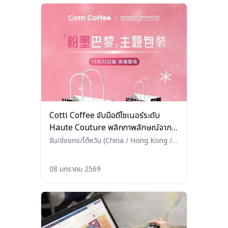
Cotti Coffee จับมือดีไซเนอร์ระดับ
Haute Couture พลิกภาพลักษณ์จาก
แบรนด์ราคาประหยัดสร้างไวรัลด้วยบรรจุ
จีน/ฮ่องกง/ไต้หวัน (China / Hong Kong /
Taiwan)
•
อาหารและเครื่องดื่ม (Food and
ภัณฑ์สไตล์หรู
Beverages)
08 มกราคม 2569