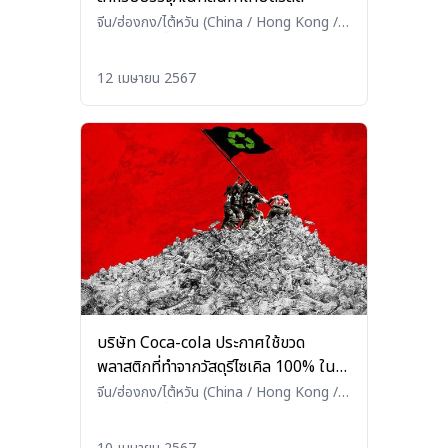
จีน/ฮ่องกง/ไต้หวัน (China / Hong Kong /
Taiwan)
•
อื่นๆ (Others)
12 เมษายน 2567
บริษัท Coca-cola ประกาศใช้ขวด
พลาสติกที่ทำจากวัสดุรีไซเคิล 100% ใน
ฮ่องกงสอดรับนโยบายรัฐบาลฮ่องกงที่
จีน/ฮ่องกง/ไต้หวัน (China / Hong Kong /
Taiwan)
•
อื่นๆ (Others)
ต้องการลดการใช้พลาสติก