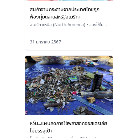
สินค้าจานกระดาษจากประเทศไทยถูก
ฟ้องทุ่มตลาดสหรัฐอเมริกา
อเมริกาเหนือ (North America)
•
ของใช้ใน
บ้าน ของใช้บนโต๊ะอาหาร และเครื่องใช้ในครัว
(Household Products, Tableware, and
31 มกราคม 2567
Kitchenware)
หวั่น...แผนลดการใช้พลาสติกออสเตรเลีย
ไม่บรรลุเป้า