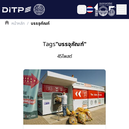
หน้าหลัก
/
บรรจุภัณฑ์
Tags
"
บรรจุภัณฑ์
"
45
โพสต์