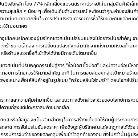
ปัจจัยหลัก โดย 77% หลีกเลี่ยงแบรนด์ราคาประหยัดในกลุ่มสินค้าอิเล็ก
ามสุขเล็ก ๆ น้อย ๆ เพื่อเติมเต็มด้านอารมณ์ สะท้อนว่าคุณค่าของสินค้าไ
เข้ามามีบทบาทมากขึ้นในการปรับประสบการณ์การซื้อให้เหมาะกับแต่ละบุคค
ผนจะใช้ในอนาคต
้าอุปโภคบริโภคของผู้บริโภคชาวสเปนเปลี่ยนแปลงไปอย่างมีนัยสำคัญ จากร
นค้าในตะกร้าขนาดเล็กลง การเปลี่ยนแปลงดังกล่าวเกิดจากทั้งความกังวลด
รือร้านสะดวกซื้อที่เข้าถึงได้ง่ายมีการเติบโตมากขึ้น
คชาวสเปนที่ปรับพฤติกรรมไปสู่การ “ซื้อน้อย ซื้อบ่อย” และมีความอ่อนไ
ู้ประกอบการไทยควรให้ความสำคัญ อาทิ ในการตอบสนองกลุ่มเป้าหมายร้านค้
เหมาะเพื่อให้สินค้าอยู่ในรูปแบบ “พร้อมหยิบใส่ตะกร้า” ตอบโจทย์ปริม
ับราคาและความคุ้มค่ามากขึ้น และแนวทางดังกล่าวจะช่วยตอบโจทย์การ
วามถี่สูงแต่มีตะกร้าสินค้าขนาดเล็ก
ิษฐ์ หรือข้อมูล จะเป็นส่วนสำคัญในการสร้างแต้มต่อให้กับผู้ประกอบกา
าด การจัดโปรโมชันลดราคา เพื่อดึงดูดผู้บริโภคในแต่ละฤดูกาลได้ด้วย 
ติกรรมการจับจ่ายของแต่ละกลุ่มเพื่อเข้าใจลูกค้าของตน ยิ่งไปกว่านั้นผู