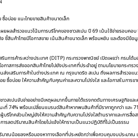
4
ย ซื้อบ่อย แนะไทยขายสินค้าขนาดเล็ก
เผยผลสำรวจแนวโน้มการบริโภคของชาวสเปน ปี 69 เน้นใช้จ่ายรอบคอบ ซื้
ี้สินค้าไทยมีโอกาสขาย เน้นสินค้าขนาดเล็ก พร้อมหยิบ และต้องมีข้อมูล
เสริมการค้าระหว่างประเทศ (DITP) กระทรวงพาณิชย์ เปิดเผยว่า กรมได้มอ
ะโอกาสการส่งออกสินค้าไทยไปยังประเทศที่ประจำอยู่ ตามนโยบายกระทรวง
านส่งเสริมการค้าในต่างประเทศ ณ กรุงมาดริด สเปน ถึงผลการสำรวจแน
อย ซื้อบ่อย ให้ความสำคัญกับคุณค่าและความโปร่งใส และโอกาสในการขายส
ิโภคชาวสเปนจับจ่ายอย่างมีเหตุผลมากขึ้นภายใต้แรงกดดันทางเศรษฐกิจและ
ขณะที่ 74% พร้อมเปลี่ยนแบรนด์สินค้าหากพบสินค้าที่มีราคาถูกกว่า และ
ผู้บริโภคส่วนใหญ่ยังให้ความสำคัญกับความโปร่งใสด้านราคาและการสื่อส
การลดปริมาณสินค้าโดยไม่แจ้งให้ทราบเป็นแนวปฏิบัติที่ไม่เป็นธรรม
ในปริมาณน้อยลงหรือมองหาทางเลือกที่ประหยัดกว่าเพื่อควบคุมงบประมาณ 