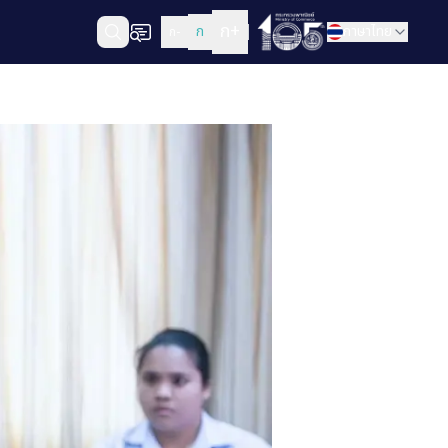
ก+
ก
ภาษาไทย
ก-