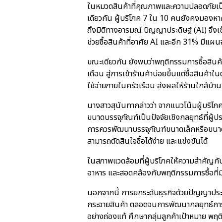
ในหมวดสินค้าที่คุณภาพและความปลอดภัยเป็น
เดียวกัน ผู้บริโภค 7 ใน 10 คนยังคงมองหาคว
ถึงมิติทางอารมณ์ ปัญญาประดิษฐ์ (AI) จึง
ช่วยซื้อสินค้าที่อาศัย AI และอีก 31% มีแ
ขณะเดียวกัน ยังพบว่าพฤติกรรมการซื้อสินค
เดือน สู่การเข้าร้านค้าบ่อยขึ้นแต่ซื้อสิ
ใช้จ่ายภายในครัวเรือน ส่งผลให้ร้านใกล้บ้าน ห
นางสาวสุนันทากล่าวว่า จากแนวโน้มผู้บริโภ
ขนาดบรรจุภัณฑ์เป็นปัจจัยเชิงกลยุทธ์ที่ผ
การควรพัฒนาบรรจุภัณฑ์ขนาดเล็กหรือขนาดพอ
สามารถตัดสินใจซื้อได้ง่าย และแข่งขันได้
ในสภาพแวดล้อมที่ผู้บริโภคให้ความสำคัญก
อาหาร และสอดคล้องกับพฤติกรรมการซื้อที่มีค
นอกจากนี้ การยกระดับธุรกิจด้วยปัญญาประด
กระจายสินค้า ตลอดจนการพัฒนากลยุทธ์การตล
อย่างถ่องแท้ ศึกษากลุ่มลูกค้าเป้าหมาย พฤ