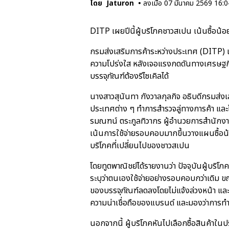
โดย
Jaturon
•
ลงเมื่อ
07 มีนาคม 2569 16:0
DITP เผยปีนี้ผู้บริโภคชาวสเปน เน้นซื้อน้อ
กรมส่งเสริมการค้าระหว่างประเทศ (DITP) 
ความโปร่งใส หลังเจอแรงกดดันทางเศรษฐกิจ ช
บรรจุภัณฑ์ต้องรีไซเคิลได้
นางสาวสุนันทา กังวาลกุลกิจ อธิบดีกรมส่ง
ประเทศต่าง ๆ ทำการสำรวจลู่ทางการค้า แล
รมณฑน์ ตระกูลทิวากร ผู้อำนวยการสำนักง
เน้นการใช้จ่ายรอบคอบมากขึ้นวางแผนซื้อน้
บริโภคที่เปลี่ยนไปของชาวสเปน
โดยทูตพาณิชย์ได้รายงานว่า ปัจจุบันผู้บร
ระบุว่าตนเองใช้จ่ายอย่างรอบคอบกว่าเดิม 
ของบรรจุภัณฑ์ลดลงโดยไม่แจ้งล่วงหน้า และ
ความน่าเชื่อถือของแบรนด์ และมองว่าการทำ
นอกจากนี้ ผู้บริโภคหันไปเลือกซื้อสินค้า