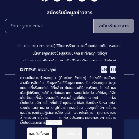
สมัครรับข้อมูลข่าวสาร
สมัครรับข่าวสาร
นโยบายเเละเเนวทางการปฎิบัติในการรักษาความมั่นคงปลอดภัยสารสนเทศ
นโยบายคุ้มครองข้อมูลส่วนบุคคล (Privacy Policy)
นโยบายธรรมาภิบาลข้อมูลภาครัฐ (Data Governance Policy)
นโยบายเว็บไซต์ (Website Policy)
การปฏิเสธความรับผิด (Disclaimer)
EN
TH
เกี่ยวกับคุกกี้
ความเป็นส่วนตัวของคุณ (Cookie Policy) เว็บไซต์ที่ท่านเข้าชม
เเผงผังเว็บไซต์
อาจมีการจัดเก็บ ข้อมูลหรือใช้ข้อมูลจากเบราว์เซอร์ของคุณ ในรูป
แบบคุกกี้หรือเทคโนโลยีที่คล้าย กันในขณะที่มีการเรียกดูเว็บไซต์ และ
เมื่อผู้ใช้เรียกดูไซต์เดียวกันในอนาคต ระบบเว็บไซต์อาจใช้ข้อมูลที่จัด
เก็บไว้ในคุกกี้เพื่อส่งมอบบริการและข้อมูลที่เป็นประโยชน์ แต่ละ
เว็บไซต์อาจมีการใช้คุกกี้เพื่อวัตถุประสงค์ข้อใดข้อหนึ่งหรือหลายข้อ
รวมกัน โดยท่านสามารถดูได้จากรายละเอียด ของคุกกี้ที่มีการใช้งาน
และสามารถที่จะปฏิเสธการใช้งานได้ อย่างไรก็ตาม คุณควรทราบ
ว่าการปิดการใช้งาน คุกกี้บางประเภทอาจส่งผลต่อการใช้งาน
เว็บไซต์และบริการ
รายละเอียด
สงวนลิขสิทธิ์
© 2023
กรมส่งเสริมการค้าระหว่างประเทศ
ยอมรับทั้งหมด
ปฏิเสธทั้งหมด
ปิด
ร่วมประเมินคุณธรรมเเละความโปร่งใส