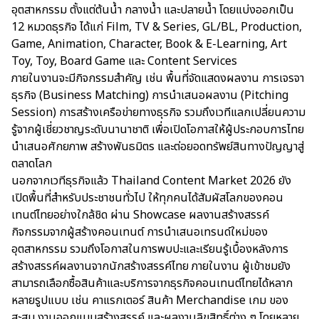
อุตสาหกรรม ตั้งแต่ต้นน้ำ กลางน้ำ และปลายน้ำ โดยแบ่งออกเป็น
12 หมวดธุรกิจ ได้แก่ Film, TV & Series, GL/BL, Production,
Game, Animation, Character, Book & E-Learning, Art
Toy, Toy, Board Game และ Content Services
ภายในงานจะมีกิจกรรมสำคัญ เช่น พื้นที่จัดแสดงผลงาน การเจรจา
ธุรกิจ (Business Matching) การนำเสนอผลงาน (Pitching
Session) การสร้างเครือข่ายทางธุรกิจ รวมถึงเวทีแลกเปลี่ยนความ
รู้จากผู้เชี่ยวชาญระดับนานาชาติ เพื่อเปิดโอกาสให้ผู้ประกอบการไทย
นำเสนอศักยภาพ สร้างพันธมิตร และต่อยอดทรัพย์สินทางปัญญาสู่
ตลาดโลก
นอกจากเวทีธุรกิจแล้ว Thailand Content Market 2026 ยัง
เปิดพื้นที่สำหรับประชาชนทั่วไป ให้ทุกคนได้สัมผัสโลกของคอน
เทนต์ไทยอย่างใกล้ชิด ผ่าน Showcase ผลงานสร้างสรรค์
กิจกรรมจากผู้สร้างคอนเทนต์ การนำเสนอเทรนด์ใหม่ของ
อุตสาหกรรม รวมถึงโอกาสในการพบปะและเรียนรู้เบื้องหลังการ
สร้างสรรค์ผลงานจากนักสร้างสรรค์ไทย ภายในงาน ผู้เข้าชมยัง
สามารถเลือกซื้อสินค้าและบริการจากธุรกิจคอนเทนต์ไทยได้หลาก
หลายรูปแบบ เช่น คาแรกเตอร์ สินค้า Merchandise เกม ของ
สะสม งานออกแบบสร้างสรรค์ และผลงานลิขสิทธิ์ต่าง ๆ โดยหลาย