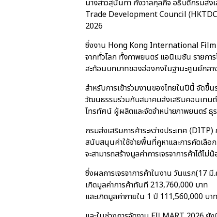
นางสาวสุนันทา กังวาลกุลกิจ อธิบดีกรมส่
Trade Development Council (HKTDC) ร
2026
ซึ่งงาน Hong Kong International Film &
จากทั่วโลก ทั้งภาพยนตร์ แอนิเมชัน รายกา
สะท้อนบทบาทของฮ่องกงในฐานะศูนย์กลางธุ
สำหรับการเข้าร่วมงานของไทยในปีนี้ จัดขึ
วัฒนธรรมร่วมกับสมาคมส่งเสริมคอนเทนต์ว
โทรทัศน์ ผู้ผลิตและจัดจำหน่ายภาพยนตร์ ธ
กรมส่งเสริมการค้าระหว่างประเทศ (DITP)
สนับสนุนค่าใช้จ่ายพื้นที่คูหาและการคัดเล
จะสามารถสร้างมูลค่าการเจรจาการค้าได้ไม่น
ซึ่งผลการเจรจาการค้าในงาน วันแรก(17 มี.
เกิดมูลค่าการค้าทันที 213,760,000 บาท
และเกิดมูลค่าภายใน 1 ปี 111,560,000 บา
และในช่วงการจัดงาน FILMART 2026 ยังมี