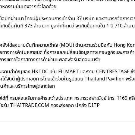
าหกรรมบันเทิงจากทั่วโลกด้วย
่อปีที่ผ่านมา ไทยมีผู้ประกอบการเข้าร่วม 37 บริษัท และสามารถจัดการเจร
กิดขึ้นทันที 373 ล้านบาท มูลค่าที่คาดว่าจะเกิดขึ้นภายใน 1 ปี 710 ล้านบา
เทศยังได้ลงนามบันทึกความเข้าใจ (MOU) ด้านความร่วมมือกับ Hong K
มมือทางการค้าในหลายมิติ ทั้งการแลกเปลี่ยนข้อมูลทางเศรษฐกิจและการค้
ารขยายโอกาสทางการค้าผ่านแพลตฟอร์มอีคอมเมิร์ซ
าร่วมงานสำคัญของ HKTDC เช่น FILMART และงาน CENTRESTAGE ซึ่งเ
เทศได้จัดนำผู้ประกอบการไทยเข้าร่วมในรูปแบบ Thailand Pavilion พร
สินค้าและบริการไทยสู่ตลาดโลก
มได้ที่ กรมส่งเสริมการค้าระหว่างประเทศ กระทรวงพาณิชย์ โทร. 1169 หร
ฟอร์ม THAITRADE.COM คิดจะส่งออก นึกถึง DITP