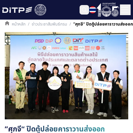
หน้าหลัก
/
ข่าวประชาสัมพันธ์กรม
/
”ศุภจี“ ปิดตู้ปล่อยคาราวานส่งอ
”ศุภจี“ ปิดตู้ปล่อยคาราวานส่งออก