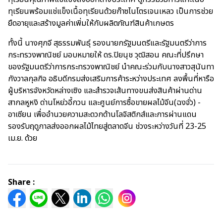
ทุเรียนพร้อมแช่แข็งเนื้อทุเรียนด้วยก๊าซไนโตรเจนเหลว เป็นการช่วย
ยืดอายุและสร้างมูลค่าเพิ่มให้กับผลิตภัณฑ์สินค้าเกษตร
ทั้งนี้ นางศุภจี สุธรรมพันธุ์ รองนายกรัฐมนตรีและรัฐมนตรีว่าการ
กระทรวงพาณิชย์ มอบหมายให้ ดร.ปิยนุช วุฒิสอน คณะที่ปรึกษา
ของรัฐมนตรีว่าการกระทรวงพาณิชย์ นำคณะร่วมกับนางสาวสุนันทา
กังวาลกุลกิจ อธิบดีกรมส่งเสริมการค้าระหว่างประเทศ ลงพื้นที่หารือ
ผู้บริหารจังหวัดหล่างเซิง และสำรวจเส้นทางขนส่งสินค้าผ่านด่าน
สากลหูหงิ ด่านโหย่วอี้กวน และศูนย์การซื้อขายผลไม้จีน(ฉงจั่ว) -
อาเซียน เพื่ออำนวยความสะดวกด้านโลจิสติกส์และการผ่านแดน
รองรับฤดูกาลส่งออกผลไม้ไทยสู่ตลาดจีน ช่วงระหว่างวันที่ 23-25
เม.ย. ด้วย
Share :