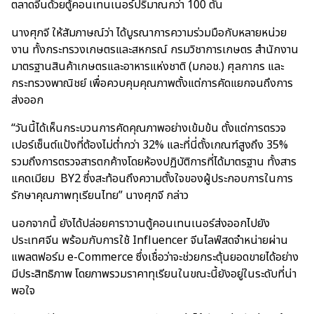
ตลาดจีนด้วยตู้คอนเทนเนอร์ปริมาณกว่า 100 ตัน
นางศุภจี ให้สัมภาษณ์ว่า ได้บูรณาการความร่วมมือกับหลายหน่วย
งาน ทั้งกระทรวงเกษตรและสหกรณ์ กรมวิชาการเกษตร สำนักงาน
มาตรฐานสินค้าเกษตรและอาหารแห่งชาติ (มกอช.) ศุลกากร และ
กระทรวงพาณิชย์ เพื่อควบคุมคุณภาพตั้งแต่การคัดแยกจนถึงการ
ส่งออก
“วันนี้ได้เห็นกระบวนการคัดคุณภาพอย่างเข้มข้น ตั้งแต่การตรวจ
เปอร์เซ็นต์แป้งที่ต้องไม่ต่ำกว่า 32% และที่นี่ตั้งเกณฑ์สูงถึง 35%
รวมถึงการตรวจสารตกค้างโดยห้องปฏิบัติการที่ได้มาตรฐาน ทั้งสาร
แคดเมียม BY2 ซึ่งสะท้อนถึงความตั้งใจของผู้ประกอบการในการ
รักษาคุณภาพทุเรียนไทย” นางศุภจี กล่าว
นอกจากนี้ ยังได้ปล่อยคาราวานตู้คอนเทนเนอร์ส่งออกไปยัง
ประเทศจีน พร้อมกับการใช้ Influencer จีนไลฟ์สดจำหน่ายผ่าน
แพลตฟอร์ม e-Commerce ซึ่งเชื่อว่าจะช่วยกระตุ้นยอดขายได้อย่าง
มีประสิทธิภาพ โดยภาพรวมราคาทุเรียนในขณะนี้ยังอยู่ในระดับที่น่า
พอใจ