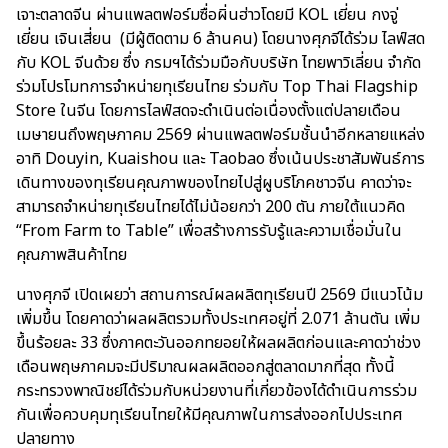
เจาะตลาดจีน ผ่านแพลตฟอร์มซื่อผิ่นฮ่าวโดยมี KOL เยี่ยน กงจู่
เยี่ยน เจินเสี่ยน (มีผู้ติดตาม 6 ล้านคน) โดยนางศุภจีได้ร่วม ไลฟ์สด
กับ KOL จีนด้วย ซึ่ง กรมฯได้ร่วมมือกับบริษัท ไทยพาวิเลี่ยน จำกัด
ร่วมโปรโมทการจำหน่ายทุเรียนไทย ร่วมกับ Top Thai Flagship
Store ในจีน โดยการไลฟ์สดจะดำเนินต่อเนื่องตั้งแต่ปลายเดือน
เมษายนถึงพฤษภาคม 2569 ผ่านแพลตฟอร์มชั้นนำอีกหลายแหล่ง
อาทิ Douyin, Kuaishou และ Taobao ซึ่งเน้นประชาสัมพันธ์การ
เดินทางของทุเรียนคุณภาพของไทยไปสู่ผูบริโภคชาวจีน คาดว่าจะ
สามารถจำหน่ายทุเรียนไทยได้ไม่น้อยกว่า 200 ตัน ภายใต้แนวคิด
“From Farm to Table” เพื่อสร้างการรับรู้และความเชื่อมั่นใน
คุณภาพสินค้าไทย
นางศุภจี เปิดเผยว่า สถานการณ์ผลผลิตทุเรียนปี 2569 มีแนวโน้ม
เพิ่มขึ้น โดยคาดว่าผลผลิตรวมทั้งประเทศอยู่ที่ 2.071 ล้านตัน เพิ่ม
ขึ้นร้อยละ 33 ซึ่งภาคตะวันออกทยอยให้ผลผลิตก่อนและคาดว่าช่วง
เดือนพฤษภาคมจะมีปริมาณผลผลิตออกสู่ตลาดมากที่สุด ทั้งนี้
กระทรวงพาณิชย์ได้ร่วมกับหน่วยงานที่เกี่ยวข้องได้ดำเนินการร่วม
กันเพื่อควบคุมทุเรียนไทยให้มีคุณภาพในการส่งออกไปประเทศ
ปลายทาง