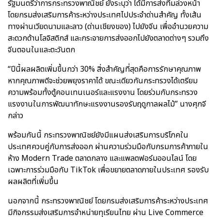
รัฐมนตรีว่าการกระทรวงพาณิชย์ ยังระบุว่า ได้มีการส่งทีมล่วงหน้า
โดยกรมส่งเสริมการค้าระหว่างประเทศไปประจำด่านสำคัญ ทั้งเส้น
ทางผ่านเวียดนามและลาว (ด่านเชียงของ) ไปยังจีน เพื่ออำนวยความ
สะดวกด้านโลจิสติกส์ และกระจายการส่งออกไปยังตลาดต่างๆ รวมถึง
จีนตอนในและตะวันตก
“ปีนี้ผลผลิตเพิ่มขึ้นกว่า 30% สิ่งสำคัญที่สุดคือการรักษาคุณภาพ
หากคุณภาพดีจะช่วยพยุงราคาได้ ขณะเดียวกันกระทรวงได้เตรียม
ความพร้อมทั้งตู้คอนเทนเนอร์และแรงงาน โดยร่วมกับกระทรวง
แรงงานในการพัฒนาทักษะแรงงานรองรับฤดูกาลผลไม้” นางศุภจี
กล่าว
พร้อมกันนี้ กระทรวงพาณิชย์ยังมีแผนส่งเสริมการบริโภคใน
ประเทศควบคู่กับการส่งออก ผ่านความร่วมมือกับกรมการค้าภายใน
ห้าง Modern Trade ตลาดกลาง และแพลตฟอร์มออนไลน์ โดย
เฉพาะการร่วมมือกับ TikTok เพื่อขยายตลาดภายในประเทศ รองรับ
ผลผลิตที่เพิ่มขึ้น
นอกจากนี้ กระทรวงพาณิชย์ โดยกรมส่งเสริมการค้าระหว่างประเทศ
มีกิจกรรมส่งเสริมการจำหน่ายทุเรียนไทย ผ่าน Live Commerce