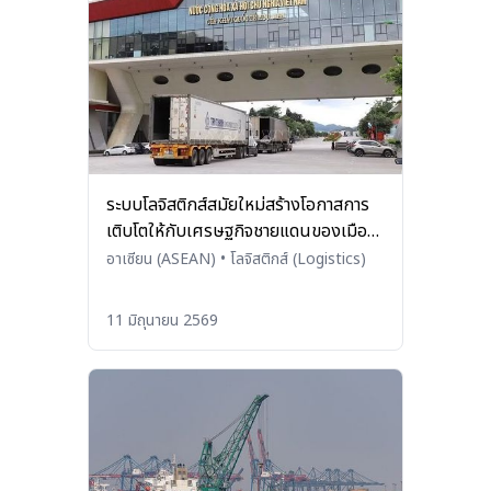
ระบบโลจิสติกส์สมัยใหม่สร้างโอกาสการ
เติบโตให้กับเศรษฐกิจชายแดนของเมือง
หล่างเซิน
อาเซียน (ASEAN)
•
โลจิสติกส์ (Logistics)
11 มิถุนายน 2569