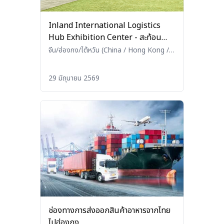
Inland International Logistics
Hub Exhibition Center - สะท้อน
บทบาทนครฉงชิ่งในฐานะประตูโลจิสติกส์
จีน/ฮ่องกง/ไต้หวัน (China / Hong Kong /
Taiwan)
•
โลจิสติกส์ (Logistics)
เชื่อมจีนตะวันตกสู่โลก
29 มิถุนายน 2569
ช่องทางการส่งออกสินค้าอาหารจากไทย
ไปฮ่องกง