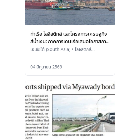
ท่าเรือ โลจิสติกส์ และโครงการเศรษฐกิจ
สีน้ำเงิน: ภาคการเดินเรือเสนอโอกาสการ
ลงทุน
เอเชียใต้ (South Asia)
•
โลจิสติกส์
(Logistics)
04 มิถุนายน 2569