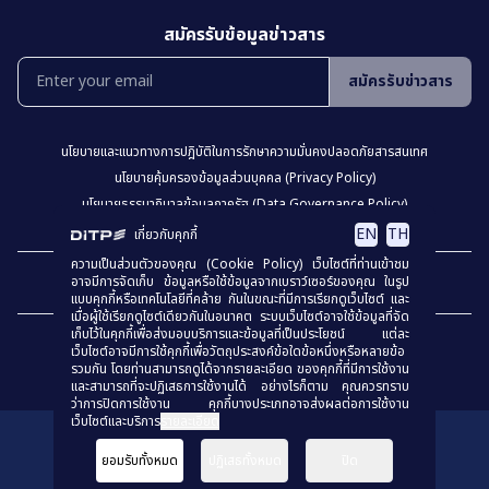
สมัครรับข้อมูลข่าวสาร
สมัครรับข่าวสาร
นโยบายเเละเเนวทางการปฎิบัติในการรักษาความมั่นคงปลอดภัยสารสนเทศ
นโยบายคุ้มครองข้อมูลส่วนบุคคล (Privacy Policy)
นโยบายธรรมาภิบาลข้อมูลภาครัฐ (Data Governance Policy)
นโยบายเว็บไซต์ (Website Policy)
การปฏิเสธความรับผิด (Disclaimer)
EN
TH
เกี่ยวกับคุกกี้
ความเป็นส่วนตัวของคุณ (Cookie Policy) เว็บไซต์ที่ท่านเข้าชม
เเผงผังเว็บไซต์
อาจมีการจัดเก็บ ข้อมูลหรือใช้ข้อมูลจากเบราว์เซอร์ของคุณ ในรูป
แบบคุกกี้หรือเทคโนโลยีที่คล้าย กันในขณะที่มีการเรียกดูเว็บไซต์ และ
เมื่อผู้ใช้เรียกดูไซต์เดียวกันในอนาคต ระบบเว็บไซต์อาจใช้ข้อมูลที่จัด
เก็บไว้ในคุกกี้เพื่อส่งมอบบริการและข้อมูลที่เป็นประโยชน์ แต่ละ
เว็บไซต์อาจมีการใช้คุกกี้เพื่อวัตถุประสงค์ข้อใดข้อหนึ่งหรือหลายข้อ
รวมกัน โดยท่านสามารถดูได้จากรายละเอียด ของคุกกี้ที่มีการใช้งาน
และสามารถที่จะปฏิเสธการใช้งานได้ อย่างไรก็ตาม คุณควรทราบ
ว่าการปิดการใช้งาน คุกกี้บางประเภทอาจส่งผลต่อการใช้งาน
เว็บไซต์และบริการ
รายละเอียด
สงวนลิขสิทธิ์
© 2023
กรมส่งเสริมการค้าระหว่างประเทศ
ยอมรับทั้งหมด
ปฏิเสธทั้งหมด
ปิด
ร่วมประเมินคุณธรรมเเละความโปร่งใส