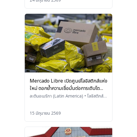
24 มิถุนายน 2569
Mercado Libre เปิดศูนย์โลจิสติกส์แห่ง
ใหม่ ตอกย้ำความเชื่อมั่นต่อการเติบโต
ของอีคอมเมิร์ซอาร์เจนตินา
ละตินอเมริกา (Latin America)
•
โลจิสติกส์
(Logistics)
15 มิถุนายน 2569