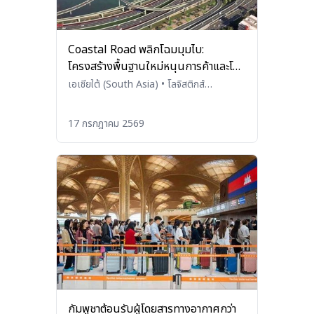
Coastal Road พลิกโฉมมุมไบ:
โครงสร้างพื้นฐานใหม่หนุนการค้าและโลจิ
สติกส์
เอเชียใต้ (South Asia)
•
โลจิสติกส์
(Logistics)
17 กรกฎาคม 2569
กัมพูชาต้อนรับผู้โดยสารทางอากาศกว่า