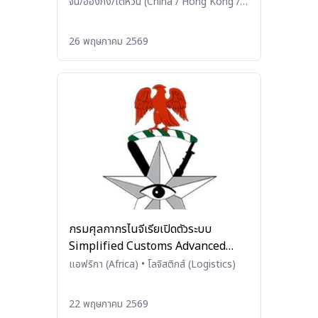
จีน/ฮ่องกง/ไต้หวัน (China / Hong Kong /
Taiwan)
•
โลจิสติกส์ (Logistics)
26 พฤษภาคม 2569
กรมศุลกากรไนจีเรียเปิดตัวระบบ
Simplified Customs Advanced
Declaration System เพื่อแก้ไขปัญหา
แอฟริกา (Africa)
•
โลจิสติกส์ (Logistics)
ความล่าช้าในการผ่านพิธีการศุลกากร
22 พฤษภาคม 2569