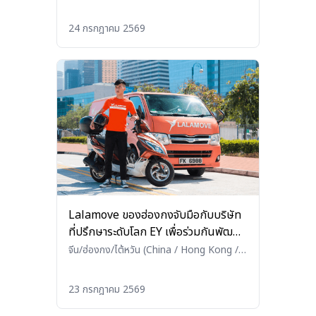
(Eastern Europe, Western Europe, and
CIS)
•
โลจิสติกส์ (Logistics)
24 กรกฎาคม 2569
Lalamove ของฮ่องกงจับมือกับบริษัท
ที่ปรึกษาระดับโลก EY เพื่อร่วมกันพัฒนา
“เศรษฐกิจการบินระดับต่ำ” (low-
จีน/ฮ่องกง/ไต้หวัน (China / Hong Kong /
Taiwan)
•
โลจิสติกส์ (Logistics)
altitude economy)
23 กรกฎาคม 2569