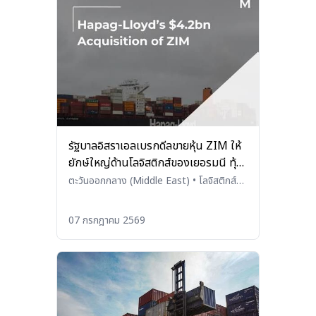
รัฐบาลอิสราเอลเบรกดีลขายหุ้น ZIM ให้
ยักษ์ใหญ่ด้านโลจิสติกส์ของเยอรมนี ทุ้
นร่วงทันที 6.8%
ตะวันออกกลาง (Middle East)
•
โลจิสติกส์
(Logistics)
07 กรกฎาคม 2569