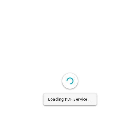
Loading PDF Worker ...
Loading PDF Service ...