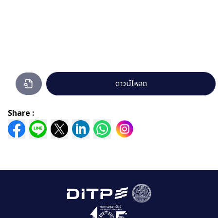
1.-
ดาวน์โหลด
ผล
การ
Share :
ดำเนิน
การ
ตาม
นโยบาย
การ
บริหาร
ทรัพยากร.pdf
กำลัง
เปิด
ดู