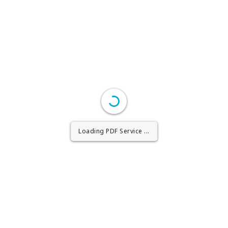
Loading PDF Worker ...
Loading PDF Service ...