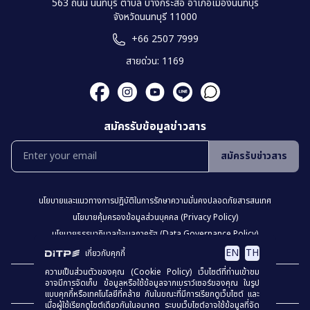
563 ถนน นนทบุรี ตำบล บางกระสอ อำเภอเมืองนนทบุรี
จังหวัดนนทบุรี 11000
+66 2507 7999
สายด่วน: 1169
สมัครรับข้อมูลข่าวสาร
สมัครรับข่าวสาร
นโยบายเเละเเนวทางการปฎิบัติในการรักษาความมั่นคงปลอดภัยสารสนเทศ
นโยบายคุ้มครองข้อมูลส่วนบุคคล (Privacy Policy)
นโยบายธรรมาภิบาลข้อมูลภาครัฐ (Data Governance Policy)
นโยบายเว็บไซต์ (Website Policy)
การปฏิเสธความรับผิด (Disclaimer)
EN
TH
เกี่ยวกับคุกกี้
ความเป็นส่วนตัวของคุณ (Cookie Policy) เว็บไซต์ที่ท่านเข้าชม
เเผงผังเว็บไซต์
อาจมีการจัดเก็บ ข้อมูลหรือใช้ข้อมูลจากเบราว์เซอร์ของคุณ ในรูป
แบบคุกกี้หรือเทคโนโลยีที่คล้าย กันในขณะที่มีการเรียกดูเว็บไซต์ และ
เมื่อผู้ใช้เรียกดูไซต์เดียวกันในอนาคต ระบบเว็บไซต์อาจใช้ข้อมูลที่จัด