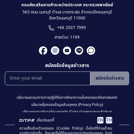
กรมส่งเสริมการค้าระหว่างประเทศ กระทรวงพาณิชย์
563 ถนน นนทบุรี ตำบล บางกระสอ อำเภอเมืองนนทบุรี
จังหวัดนนทบุรี 11000
+66 2507 7999
สายด่วน: 1169
สมัครรับข้อมูลข่าวสาร
สมัครรับข่าวสาร
นโยบายเเละเเนวทางการปฎิบัติในการรักษาความมั่นคงปลอดภัยสารสนเทศ
นโยบายคุ้มครองข้อมูลส่วนบุคคล (Privacy Policy)
นโยบายธรรมาภิบาลข้อมูลภาครัฐ (Data Governance Policy)
นโยบายเว็บไซต์ (Website Policy)
การปฏิเสธความรับผิด (Disclaimer)
EN
TH
เกี่ยวกับคุกกี้
ความเป็นส่วนตัวของคุณ (Cookie Policy) เว็บไซต์ที่ท่านเข้าชม
เเผงผังเว็บไซต์
อาจมีการจัดเก็บ ข้อมูลหรือใช้ข้อมูลจากเบราว์เซอร์ของคุณ ในรูป