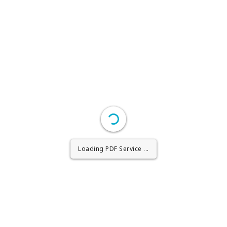
Loading PDF Worker ...
Loading PDF Service ...