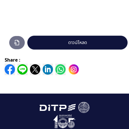
o8.รายงาน
ดาวน์โหลด
ผล
ความ
Share :
ก้าวหน้า
ใน
การ
ดำเนิน
งาน-6-
เดือน-2567
(2).pdf
กำลัง
เปิด
ดู