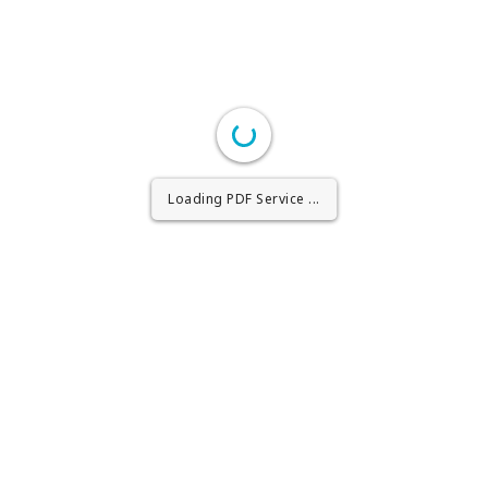
Loading PDF Worker ...
Loading PDF Service ...