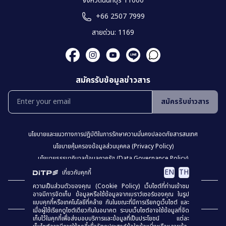
จังหวัดนนทบุรี 11000
+66 2507 7999
สายด่วน: 1169
สมัครรับข้อมูลข่าวสาร
สมัครรับข่าวสาร
นโยบายเเละเเนวทางการปฎิบัติในการรักษาความมั่นคงปลอดภัยสารสนเทศ
นโยบายคุ้มครองข้อมูลส่วนบุคคล (Privacy Policy)
นโยบายธรรมาภิบาลข้อมูลภาครัฐ (Data Governance Policy)
นโยบายเว็บไซต์ (Website Policy)
การปฏิเสธความรับผิด (Disclaimer)
EN
TH
เกี่ยวกับคุกกี้
ความเป็นส่วนตัวของคุณ (Cookie Policy) เว็บไซต์ที่ท่านเข้าชม
เเผงผังเว็บไซต์
อาจมีการจัดเก็บ ข้อมูลหรือใช้ข้อมูลจากเบราว์เซอร์ของคุณ ในรูป
แบบคุกกี้หรือเทคโนโลยีที่คล้าย กันในขณะที่มีการเรียกดูเว็บไซต์ และ
เมื่อผู้ใช้เรียกดูไซต์เดียวกันในอนาคต ระบบเว็บไซต์อาจใช้ข้อมูลที่จัด
เก็บไว้ในคุกกี้เพื่อส่งมอบบริการและข้อมูลที่เป็นประโยชน์ แต่ละ