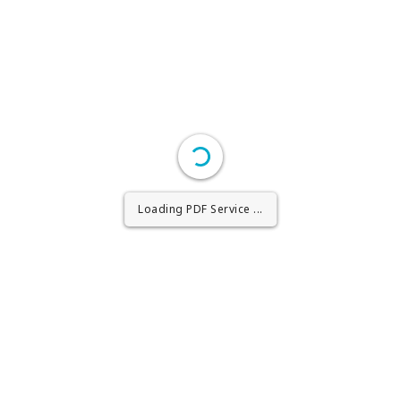
Loading PDF Worker ...
Loading PDF Service ...