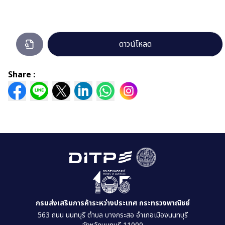
แผน
ดาวน์โหลด
ยุทธศาสตร์
ระยะ
Share :
5
ปี
(พ.ศ.
2566
–
2570).pdf
กำลัง
เปิด
ดู
กรมส่งเสริมการค้าระหว่างประเทศ กระทรวงพาณิชย์
563 ถนน นนทบุรี ตำบล บางกระสอ อำเภอเมืองนนทบุรี