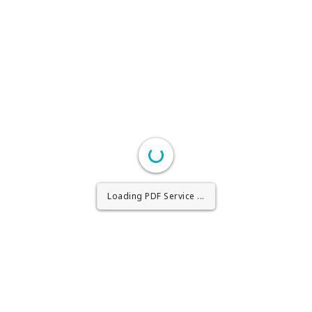
Loading PDF Worker ...
Loading PDF Service ...