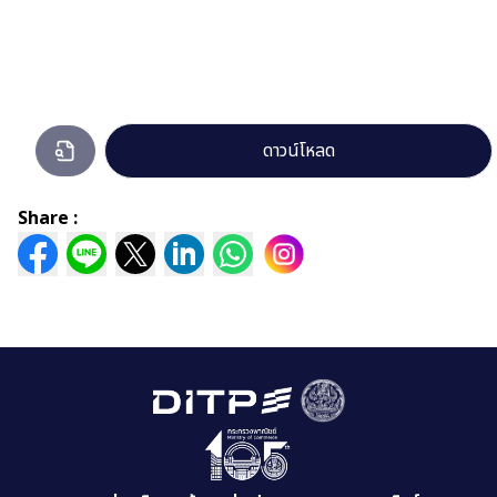
รายงาน
ดาวน์โหลด
ผล
การ
Share :
บริหาร
และ
พัฒนา
ทรัพยากร
บุคคล-
ประจำ
ปีงบประมาณ
ปี2567.pdf
กำลัง
เปิด
ดู