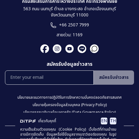
กรมส่งเสริมการค้าระหว่างประเทศ กระทรวงพาณิชย์
563 ถนน นนทบุรี ตำบล บางกระสอ อำเภอเมืองนนทบุรี
จังหวัดนนทบุรี 11000
+66 2507 7999
สายด่วน: 1169
สมัครรับข้อมูลข่าวสาร
สมัครรับข่าวสาร
นโยบายเเละเเนวทางการปฎิบัติในการรักษาความมั่นคงปลอดภัยสารสนเทศ
นโยบายคุ้มครองข้อมูลส่วนบุคคล (Privacy Policy)
นโยบายธรรมาภิบาลข้อมูลภาครัฐ (Data Governance Policy)
นโยบายเว็บไซต์ (Website Policy)
การปฏิเสธความรับผิด (Disclaimer)
EN
TH
เกี่ยวกับคุกกี้
ความเป็นส่วนตัวของคุณ (Cookie Policy) เว็บไซต์ที่ท่านเข้าชม
เเผงผังเว็บไซต์
อาจมีการจัดเก็บ ข้อมูลหรือใช้ข้อมูลจากเบราว์เซอร์ของคุณ ในรูป