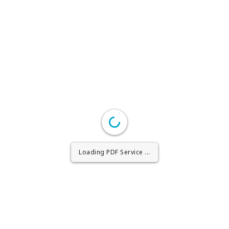
Loading PDF Worker ...
Loading PDF Service ...