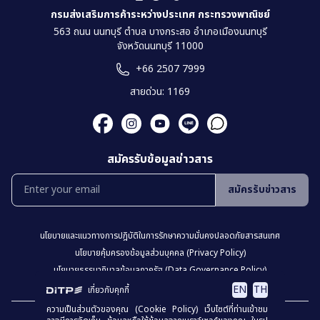
กรมส่งเสริมการค้าระหว่างประเทศ กระทรวงพาณิชย์
563 ถนน นนทบุรี ตำบล บางกระสอ อำเภอเมืองนนทบุรี
จังหวัดนนทบุรี 11000
+66 2507 7999
สายด่วน: 1169
สมัครรับข้อมูลข่าวสาร
สมัครรับข่าวสาร
นโยบายเเละเเนวทางการปฎิบัติในการรักษาความมั่นคงปลอดภัยสารสนเทศ
นโยบายคุ้มครองข้อมูลส่วนบุคคล (Privacy Policy)
นโยบายธรรมาภิบาลข้อมูลภาครัฐ (Data Governance Policy)
นโยบายเว็บไซต์ (Website Policy)
การปฏิเสธความรับผิด (Disclaimer)
EN
TH
เกี่ยวกับคุกกี้
ความเป็นส่วนตัวของคุณ (Cookie Policy) เว็บไซต์ที่ท่านเข้าชม