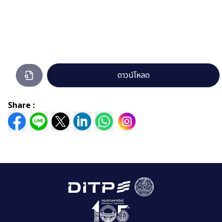
772866.pdf
ดาวน์โหลด
กำลัง
เปิด
ดู
Share :