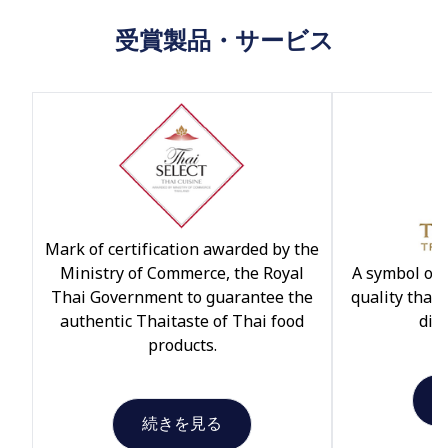
受賞製品・サービス
Mark of certification awarded by the
Ministry of Commerce, the Royal
A symbol of 
Thai Government to guarantee the
quality that
authentic Thaitaste of Thai food
dist
products.
続きを見る