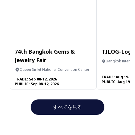
74th Bangkok Gems &
TILOG-Logis
Jewelry Fair
Bangkok Internat
Centre
Queen Sirikit National Convention Center
TRADE:
Aug 19-21,
TRADE:
Sep 08-12, 2026
PUBLIC:
Aug 19-21
PUBLIC:
Sep 08-12, 2026
すべてを見る