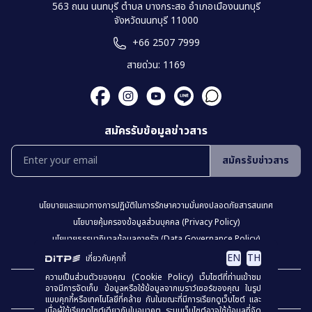
563 ถนน นนทบุรี ตำบล บางกระสอ อำเภอเมืองนนทบุรี
จังหวัดนนทบุรี 11000
+66 2507 7999
สายด่วน: 1169
สมัครรับข้อมูลข่าวสาร
สมัครรับข่าวสาร
นโยบายเเละเเนวทางการปฎิบัติในการรักษาความมั่นคงปลอดภัยสารสนเทศ
นโยบายคุ้มครองข้อมูลส่วนบุคคล (Privacy Policy)
นโยบายธรรมาภิบาลข้อมูลภาครัฐ (Data Governance Policy)
นโยบายเว็บไซต์ (Website Policy)
การปฏิเสธความรับผิด (Disclaimer)
EN
TH
เกี่ยวกับคุกกี้
ความเป็นส่วนตัวของคุณ (Cookie Policy) เว็บไซต์ที่ท่านเข้าชม
เเผงผังเว็บไซต์
อาจมีการจัดเก็บ ข้อมูลหรือใช้ข้อมูลจากเบราว์เซอร์ของคุณ ในรูป
แบบคุกกี้หรือเทคโนโลยีที่คล้าย กันในขณะที่มีการเรียกดูเว็บไซต์ และ
เมื่อผู้ใช้เรียกดูไซต์เดียวกันในอนาคต ระบบเว็บไซต์อาจใช้ข้อมูลที่จัด