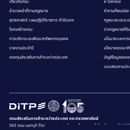
เกี่ยวกับกรม
e-Service
อำนาจหน้าที่ตามกฎหมาย
คำถามที่พบบ่อย
ยุทธศาสตร์ เเผนปฏิบัติราชการ คำรับรอง
กฎหมายเเละระเบี
โครงสร้างกรม
ร่างกฎหมายที่รั
การบริหารเเละพัฒนาทรัพยากรบุคคล
นโยบายเเละการจ
รายงานประจำปี
นโยบายธรรมาภิบ
กองทุนส่งเสริมการค้าระหว่างประเทศ
บัญชีข้อมูลของ
แบบสอบถามประ
กรมส่งเสริมการค้าระหว่างประเทศ กระทรวงพาณิชย์
563 ถนน นนทบุรี ตำบล บางกระสอ อำเภอเมืองนนทบุรี จังหวัดนนทบุรี 110