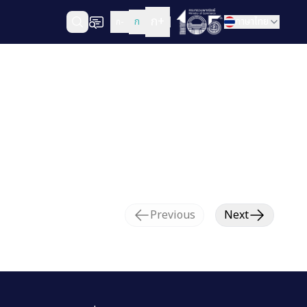
ก+
ก
ภาษาไทย
ก-
Previous
Next