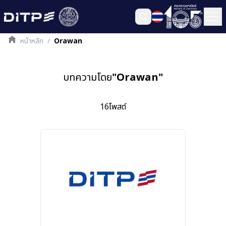
หน้าหลัก
/
Orawan
บทความโดย
"
Orawan
"
16
โพสต์