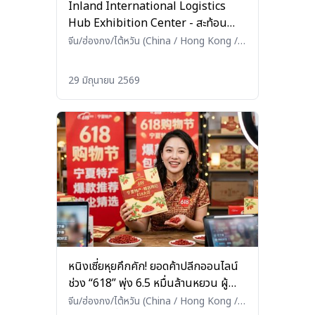
Inland International Logistics
Hub Exhibition Center - สะท้อน
บทบาทนครฉงชิ่งในฐานะประตูโลจิสติกส์
จีน/ฮ่องกง/ไต้หวัน (China / Hong Kong /
Taiwan)
•
โลจิสติกส์ (Logistics)
เชื่อมจีนตะวันตกสู่โลก
29 มิถุนายน 2569
หนิงเซี่ยหุยคึกคัก! ยอดค้าปลีกออนไลน์
ช่วง “618” พุ่ง 6.5 หมื่นล้านหยวน ผู้
บริโภคหันซื้อของคุณภาพ–สินค้า AI โต
จีน/ฮ่องกง/ไต้หวัน (China / Hong Kong /