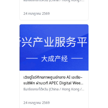
จีน/ฮ่องกง/ไต้หวัน (China / Hong Kong /
Taiwan)
•
อาหารและเครื่องดื่ม (Food and
ประตูการค้าสู่จีนตะวันตกเฉียงเหนือ
Beverages)
24 กรกฎาคม 2569
เฉิงตูโชว์ศักยภาพศูนย์กลาง AI เอเชีย–
แปซิฟิก ผ่านเวที APEC Digital Week
2026
จีน/ฮ่องกง/ไต้หวัน (China / Hong Kong /
Taiwan)
•
อื่นๆ (Others)
24 กรกฎาคม 2569