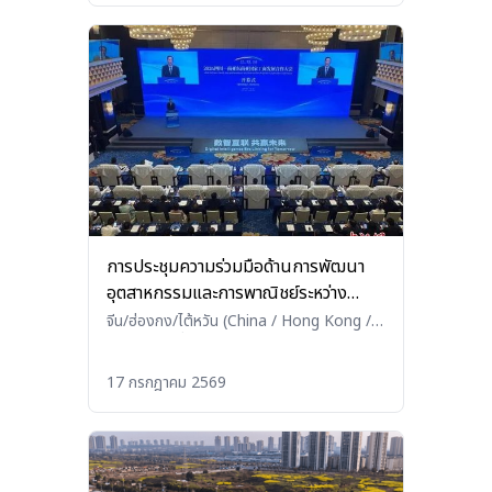
การประชุมความร่วมมือด้านการพัฒนา
อุตสาหกรรมและการพาณิชย์ระหว่าง
มณฑลเสฉวนกับประเทศในเอเชียใต้และ
จีน/ฮ่องกง/ไต้หวัน (China / Hong Kong /
Taiwan)
•
อื่นๆ (Others)
เอเชียตะวันออกเฉียงใต้ ปี 2569
17 กรกฎาคม 2569