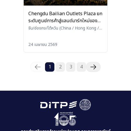
Chengdu Bailian Outlets Plaza ยก
ระดับศูนย์การค้าสู่แลนด์มาร์กใหม่ของ
เฉิงตู
จีน/ฮ่องกง/ไต้หวัน (China / Hong Kong /
Taiwan)
•
อื่นๆ (Others)
24 เมษายน 2569
1
2
3
4