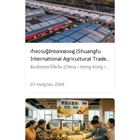
ทำความรู้จักตลาดซวงฝู (Shuangfu
International Agricultural Trade
Market) นครฉงชิ่ง
จีน/ฮ่องกง/ไต้หวัน (China / Hong Kong /
Taiwan)
•
เกษตร/ประมง/ปศุสัตว์
(Agriculture / Fisheries / Livestock)
07 กรกฎาคม 2569