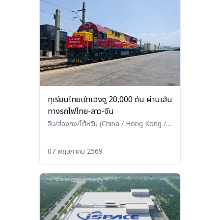
ทุเรียนไทยเข้าเฉิงตู 20,000 ตัน ผ่านเส้น
ทางรถไฟไทย-ลาว-จีน
จีน/ฮ่องกง/ไต้หวัน (China / Hong Kong /
Taiwan)
•
เกษตร/ประมง/ปศุสัตว์
(Agriculture / Fisheries / Livestock)
07 พฤษภาคม 2569