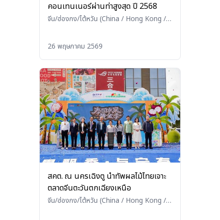
คอนเทนเนอร์ผ่านท่าสูงสุด ปี 2568
จีน/ฮ่องกง/ไต้หวัน (China / Hong Kong /
Taiwan)
•
โลจิสติกส์ (Logistics)
26 พฤษภาคม 2569
สคต. ณ นครเฉิงตู นำทัพผลไม้ไทยเจาะ
ตลาดจีนตะวันตกเฉียงเหนือ
จีน/ฮ่องกง/ไต้หวัน (China / Hong Kong /
Taiwan)
•
เกษตร/ประมง/ปศุสัตว์