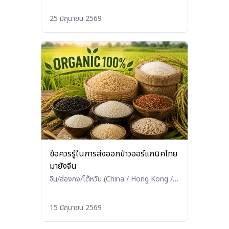
Taiwan)
•
อื่นๆ (Others)
175%
25 มิถุนายน 2569
ข้อควรรู้ในการส่งออกข้าวออร์แกนิคไทย
มายังจีน
จีน/ฮ่องกง/ไต้หวัน (China / Hong Kong /
Taiwan)
•
เกษตร/ประมง/ปศุสัตว์
(Agriculture / Fisheries / Livestock)
15 มิถุนายน 2569