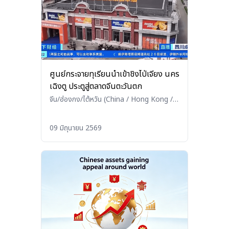
ศูนย์กระจายทุเรียนนำเข้าชิงไป่เจียง นคร
เฉิงตู ประตูสู่ตลาดจีนตะวันตก
จีน/ฮ่องกง/ไต้หวัน (China / Hong Kong /
Taiwan)
•
เกษตร/ประมง/ปศุสัตว์
(Agriculture / Fisheries / Livestock)
09 มิถุนายน 2569