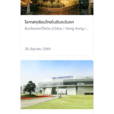
โอกาสทุเรียนไทยในจีนตะวันตก
จีน/ฮ่องกง/ไต้หวัน (China / Hong Kong /
Taiwan)
•
เกษตร/ประมง/ปศุสัตว์
(Agriculture / Fisheries / Livestock)
30 มิถุนายน 2569