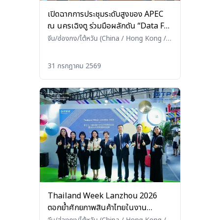
เปิดฉากการประชุมระดับสูงของ APEC
ณ นครเฉิงตู ร่วมมือผลักดัน “Data For
Growth” ผลิกโฉมเศรษฐกิจยุคใหม่
จีน/ฮ่องกง/ไต้หวัน (China / Hong Kong /
Taiwan)
•
อื่นๆ (Others)
31 กรกฎาคม 2569
Thailand Week Lanzhou 2026
ตอกย้ำศักยภาพสินค้าไทยในงาน
มหกรรมการค้าหลานโจว ครั้งที่ 32 เปิด