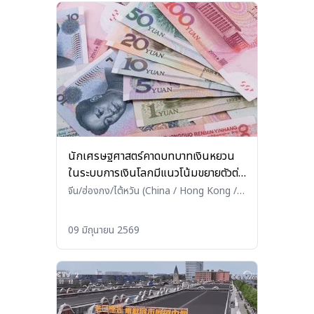
นักเศรษฐศาสตร์คาดบทบาทเงินหยวน
ในระบบการเงินโลกมีแนวโน้มขยายตัวต่อ
เนื่อง
จีน/ฮ่องกง/ไต้หวัน (China / Hong Kong /
Taiwan)
•
อื่นๆ (Others)
09 มิถุนายน 2569