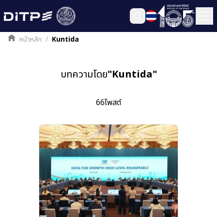
หน้าหลัก
/
Kuntida
บทความโดย
"
Kuntida
"
66
โพสต์