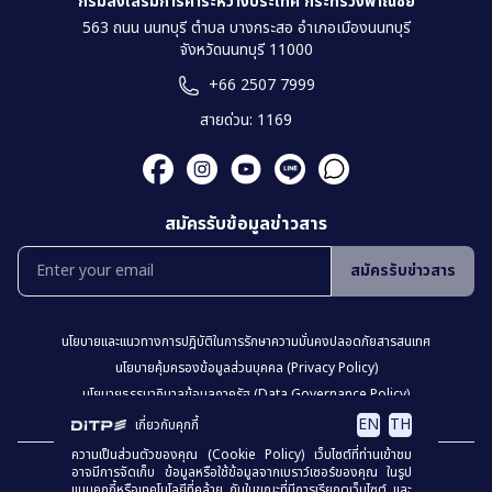
กรมส่งเสริมการค้าระหว่างประเทศ กระทรวงพาณิชย์
563 ถนน นนทบุรี ตำบล บางกระสอ อำเภอเมืองนนทบุรี
จังหวัดนนทบุรี 11000
+66 2507 7999
สายด่วน: 1169
สมัครรับข้อมูลข่าวสาร
สมัครรับข่าวสาร
นโยบายเเละเเนวทางการปฎิบัติในการรักษาความมั่นคงปลอดภัยสารสนเทศ
นโยบายคุ้มครองข้อมูลส่วนบุคคล (Privacy Policy)
นโยบายธรรมาภิบาลข้อมูลภาครัฐ (Data Governance Policy)
นโยบายเว็บไซต์ (Website Policy)
การปฏิเสธความรับผิด (Disclaimer)
EN
TH
เกี่ยวกับคุกกี้
ความเป็นส่วนตัวของคุณ (Cookie Policy) เว็บไซต์ที่ท่านเข้าชม
เเผงผังเว็บไซต์
อาจมีการจัดเก็บ ข้อมูลหรือใช้ข้อมูลจากเบราว์เซอร์ของคุณ ในรูป
แบบคุกกี้หรือเทคโนโลยีที่คล้าย กันในขณะที่มีการเรียกดูเว็บไซต์ และ