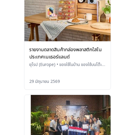
รายงานตลาดสินค้ากล่องพลาสติกใสใน
ประเทศเนเธอร์แลนด์
ยุโรป (Europe)
•
ของใช้ในบ้าน ของใช้บนโต๊ะ
อาหาร และเครื่องใช้ในครัว (Household
Products, Tableware, and
29 มิถุนายน 2569
Kitchenware)