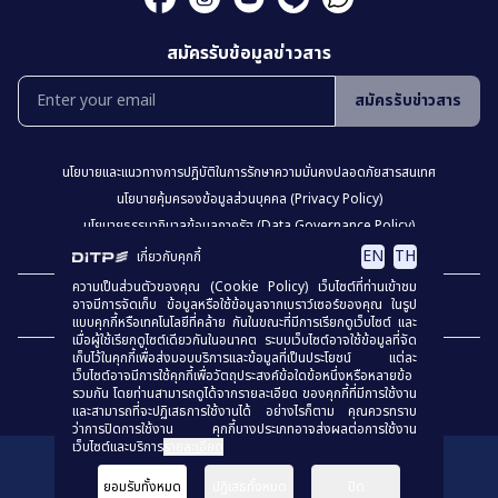
สมัครรับข้อมูลข่าวสาร
สมัครรับข่าวสาร
นโยบายเเละเเนวทางการปฎิบัติในการรักษาความมั่นคงปลอดภัยสารสนเทศ
นโยบายคุ้มครองข้อมูลส่วนบุคคล (Privacy Policy)
นโยบายธรรมาภิบาลข้อมูลภาครัฐ (Data Governance Policy)
นโยบายเว็บไซต์ (Website Policy)
การปฏิเสธความรับผิด (Disclaimer)
EN
TH
เกี่ยวกับคุกกี้
ความเป็นส่วนตัวของคุณ (Cookie Policy) เว็บไซต์ที่ท่านเข้าชม
เเผงผังเว็บไซต์
อาจมีการจัดเก็บ ข้อมูลหรือใช้ข้อมูลจากเบราว์เซอร์ของคุณ ในรูป
แบบคุกกี้หรือเทคโนโลยีที่คล้าย กันในขณะที่มีการเรียกดูเว็บไซต์ และ
เมื่อผู้ใช้เรียกดูไซต์เดียวกันในอนาคต ระบบเว็บไซต์อาจใช้ข้อมูลที่จัด
เก็บไว้ในคุกกี้เพื่อส่งมอบบริการและข้อมูลที่เป็นประโยชน์ แต่ละ
เว็บไซต์อาจมีการใช้คุกกี้เพื่อวัตถุประสงค์ข้อใดข้อหนึ่งหรือหลายข้อ
รวมกัน โดยท่านสามารถดูได้จากรายละเอียด ของคุกกี้ที่มีการใช้งาน
และสามารถที่จะปฏิเสธการใช้งานได้ อย่างไรก็ตาม คุณควรทราบ
ว่าการปิดการใช้งาน คุกกี้บางประเภทอาจส่งผลต่อการใช้งาน
เว็บไซต์และบริการ
รายละเอียด
สงวนลิขสิทธิ์
© 2023
กรมส่งเสริมการค้าระหว่างประเทศ
ยอมรับทั้งหมด
ปฏิเสธทั้งหมด
ปิด