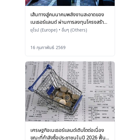
เส้นทางสู่คมนาคมพลังงานสะอาดของ
เนเธอร์แลนด์ ผ่านการลงทุนโครงสร้าง
พื้นฐาน EV
ยุโรป (Europe)
•
อื่นๆ (Others)
16 กุมภาพันธ์ 2569
เศรษฐกิจเนเธอร์แลนด์เติบโตต่อเนื่อง
ขณะที่กำลังซื้อประชาชนในปี 2026 ฟื้น