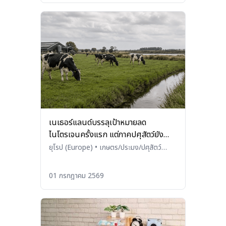
เนเธอร์แลนด์บรรลุเป้าหมายลด
ไนโตรเจนครั้งแรก แต่ภาคปศุสัตว์ยัง
เผชิญโจทย์ฟอสเฟต
ยุโรป (Europe)
•
เกษตร/ประมง/ปศุสัตว์
(Agriculture / Fisheries / Livestock)
01 กรกฎาคม 2569