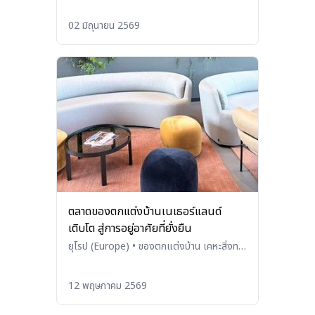
อาหาร และเครื่องใช้ในครัว (Household
Products, Tableware, and
02 มิถุนายน 2569
Kitchenware)
ตลาดของตกแต่งบ้านเนเธอร์แลนด์
เติบโต สู่การอยู่อาศัยที่ยั่งยืน
ยุโรป (Europe)
•
ของตกแต่งบ้าน เคหะสิ่งทอ
เฟอร์นิเจอร์และอื่น ๆ (Home Decoration,
Household Textiles, Furniture, and
12 พฤษภาคม 2569
Others)