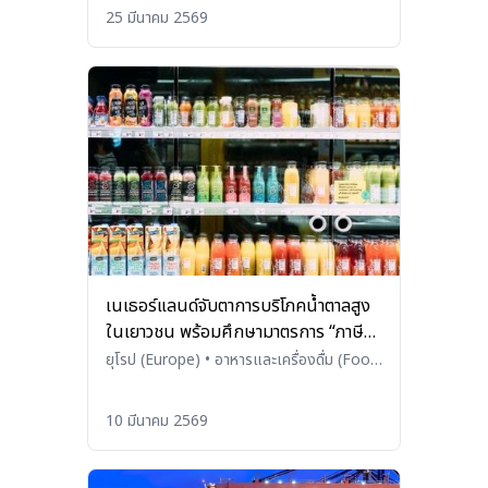
25 มีนาคม 2569
เนเธอร์แลนด์จับตาการบริโภคน้ำตาลสูง
ในเยาวชน พร้อมศึกษามาตรการ “ภาษี
น้ำตาล”
ยุโรป (Europe)
•
อาหารและเครื่องดื่ม (Food
and Beverages)
10 มีนาคม 2569