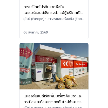
การบริโภคโปรตีนจากพืชใน
เนเธอร์แลนด์ยังทรงตัว แม้ผู้บริโภคเปิด
รับมากขึ้น
ยุโรป (Europe)
•
อาหารและเครื่องดื่ม (Food
and Beverages)
06 สิงหาคม 2569
เนเธอร์แลนด์เร่งเพิ่มเครื่องคืนขวดและ
กระป๋อง สะท้อนแรงกดดันใหม่ด้านบรรจุ
ภัณฑ์ในยุโรป