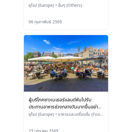
ตัวอย่างจำกัด
ยุโรป (Europe)
•
อื่นๆ (Others)
06 กุมภาพันธ์ 2569
ผู้บริโภคชาวเนเธอร์แลนด์หันไปรับ
ประทานอาหารช่วงกลางวันมากขึ้นอย่าง
ต่อเนื่อง หนุนรายได้ธุรกิจบริการอาหารโต
ยุโรป (Europe)
•
อาหารและเครื่องดื่ม (Food
and Beverages)
5%
23 มกราคม 2569