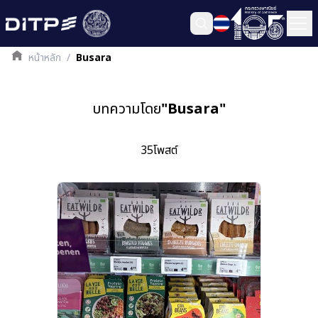
หน้าหลัก
/
Busara
บทความโดย
"
Busara
"
35
โพสต์