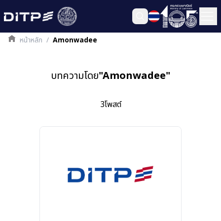
หน้าหลัก
/
Amonwadee
บทความโดย
"
Amonwadee
"
3
โพสต์