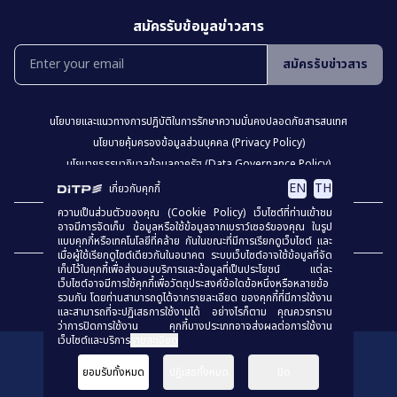
สมัครรับข้อมูลข่าวสาร
สมัครรับข่าวสาร
นโยบายเเละเเนวทางการปฎิบัติในการรักษาความมั่นคงปลอดภัยสารสนเทศ
นโยบายคุ้มครองข้อมูลส่วนบุคคล (Privacy Policy)
นโยบายธรรมาภิบาลข้อมูลภาครัฐ (Data Governance Policy)
นโยบายเว็บไซต์ (Website Policy)
การปฏิเสธความรับผิด (Disclaimer)
EN
TH
เกี่ยวกับคุกกี้
ความเป็นส่วนตัวของคุณ (Cookie Policy) เว็บไซต์ที่ท่านเข้าชม
เเผงผังเว็บไซต์
อาจมีการจัดเก็บ ข้อมูลหรือใช้ข้อมูลจากเบราว์เซอร์ของคุณ ในรูป
แบบคุกกี้หรือเทคโนโลยีที่คล้าย กันในขณะที่มีการเรียกดูเว็บไซต์ และ
เมื่อผู้ใช้เรียกดูไซต์เดียวกันในอนาคต ระบบเว็บไซต์อาจใช้ข้อมูลที่จัด
เก็บไว้ในคุกกี้เพื่อส่งมอบบริการและข้อมูลที่เป็นประโยชน์ แต่ละ
เว็บไซต์อาจมีการใช้คุกกี้เพื่อวัตถุประสงค์ข้อใดข้อหนึ่งหรือหลายข้อ
รวมกัน โดยท่านสามารถดูได้จากรายละเอียด ของคุกกี้ที่มีการใช้งาน
และสามารถที่จะปฏิเสธการใช้งานได้ อย่างไรก็ตาม คุณควรทราบ
ว่าการปิดการใช้งาน คุกกี้บางประเภทอาจส่งผลต่อการใช้งาน
เว็บไซต์และบริการ
รายละเอียด
สงวนลิขสิทธิ์
© 2023
กรมส่งเสริมการค้าระหว่างประเทศ
ยอมรับทั้งหมด
ปฏิเสธทั้งหมด
ปิด
ร่วมประเมินคุณธรรมเเละความโปร่งใส