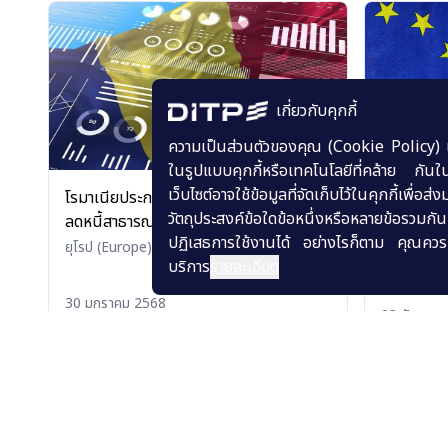
เกี่ยวกับคุกกี้
ความเป็นส่วนตัวของคุณ (Cookie Policy) เว็บ
ในรูปแบบคุกกี้หรือเทคโนโลยีที่คล้าย กันใน
เว็บไซต์อาจใช้ข้อมูลที่จัดเก็บไว้ในคุกกี้เพ
โรมาเนียประกาศมาตรการกระตุ้นเศรษฐกิจ
โรมาเนียแล
วัตถุประสงค์ข้อใดข้อหนึ่งหรือหลายข้อรวมกั
ลดหนี้สาธารณะ หาช่องทางเพิ่มรายได้ เปิด
เขตเชงเก้
ปฏิเสธการใช้งานได้ อย่างไรก็ตาม คุณควรท
โอกาสสินค้าไทยที่เป็นที่ต้องการของตลาด
ยุโรป (Europe)
•
อื่นๆ (Others)
ยุโรป (Eur
บริการ
รายละเอียด
30 มกราคม 2568
23 ธันวาค