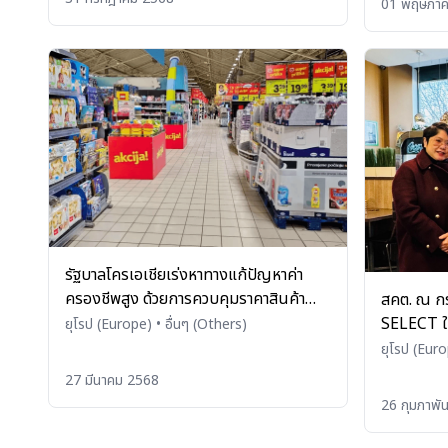
01 พฤษภา
รัฐบาลโครเอเชียเร่งหาทางแก้ปัญหาค่า
ครองชีพสูง ด้วยการควบคุมราคาสินค้า
สคต. ณ กร
สนองตอบต่อ การเคลื่อนไหวของประชาชน
SELECT ให
ยุโรป (Europe)
•
อื่นๆ (Others)
Thai) รับ
ยุโรป (Eur
and Bever
เตรียมเปิด
27 มีนาคม 2568
26 กุมภาพั