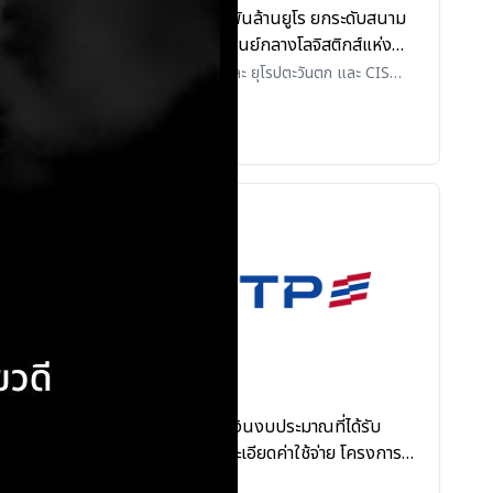
ประกาศผู้
ฮังการีทุ่ม 2.5 พันล้านยูโร ยกระดับสนาม
ารพนักงาน
บินบูดาเปสต์สู่ศูนย์กลางโลจิสติกส์แห่ง
2569 โดย
ยุโรปกลาง เตรียมเปิดประมูลสัมปทานทาง
ยุโรปตะวันออก และ ยุโรปตะวันตก และ CIS
(Eastern Europe, Western Europe, and
รถไฟความเร็วสูงเชื่อมสนามบิน ดึงดูดนัก
CIS)
•
โลจิสติกส์ (Logistics)
ลงทุนต่างชาติ
31 ตุลาคม 2568
าในต่าง
ตารางแสดงวงเงินงบประมาณที่ได้รับ
ประกาศผู้
จัดสรรและรายละเอียดค่าใช้จ่าย โครงการส่ง
รดำเนิน
เสริมสินค้าและร้านอาหารที่ได้รับตรา Thai