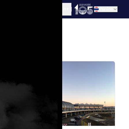
ก+
ก
ภาษาไทย
ก-
าในต่าง