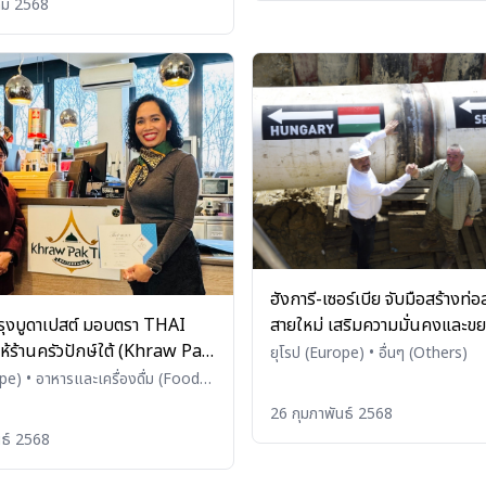
คม 2568
ฮังการี-เซอร์เบีย จับมือสร้างท่อ
สายใหม่ เสริมความมั่นคงและข
ุงบูดาเปสต์ มอบตรา THAI
ร่วมมือ ด้านพลังงานในภูมิภาค
้ร้านครัวปักษ์ใต้ (Khraw Pak
ยุโรป (Europe)
•
อื่นๆ (Others)
รองรสชาติอาหารไทยแท้ ร้าน
ope)
•
อาหารและเครื่องดื่ม (Food
ages)
อีก 2 สาขา
26 กุมภาพันธ์ 2568
นธ์ 2568