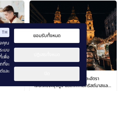
TH
ยอมรับทั้งหมด
องคุณ
 ระบบ
ปฏิเสธทั้งหมด
เพื่อ
ที่จะ
ตบุ๊คให้
ต์และ
ปิด
งแรงงาน
แม้ว่าสถานการณ์เศรษฐกิจและอัตรา
ะ
เงินเฟ้อจะพุ่งสูง แต่เทศกาลคริสต์มาสและ
nces and
การเฉลิมฉลองก็ไม่ทำให้ชาวฮังการีลดการ
ยุโรป (Europe)
•
ของขวัญของชำร่วย ของเล่น
เครื่องเขียน และเครื่องใช้ในสำนักงาน (Gifts,
จับจ่ายใช้สอยลง
Souvenirs, Toys, Stationery, and Office
30 พฤศจิกายน 2567
Supplies)