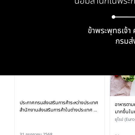
ขับรถยนต์ ปีงบประมาณ พ.ศ. 2569 โดย
กระแสนิยม
ยุโรปตะวัน
วิธีเฉพาะเจาะจง
(Eastern 
06 ตุลาคม 2568
CIS)
•
อาหา
30 กันยาย
Beverages
ประกาศกรมส่งเสริมการค้าระหว่างประเทศ
อาหารตามห
สำนักงานส่งเสริมการค้าในต่างประเทศ ณ
มากขึ้นในห
กรุงบูดาเปสต์ เรื่อง เผยแพร่แผนการจัดซื้อ
ต้องการส
ยุโรป (Eur
จัดจ้าง ประจำปีงบประมาณ พ.ศ. 2568
and Bever
ฮังการี
31 กรกฎาคม 2568