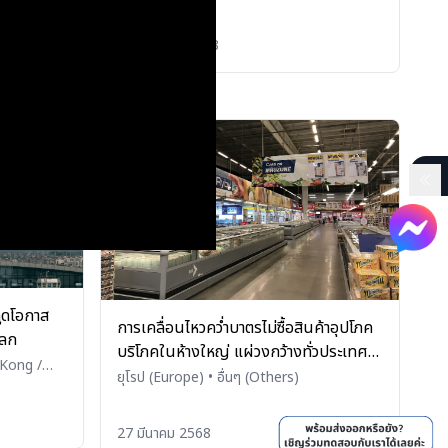
าหารไทยที่
SELECT ผ่านการประชาสัมพันธ์ผ่านสื่อ
่อออนไลน์
ออนไลน์และออฟไลน์ ประจำปีงบประมาณ
04 สิงหาคม 2568
ณ 2568 ณ
2568 ณ กรุงบูดาเปสต์ ประเทศฮังการี
ยวิธีเฉพาะ
ของ สคต. ณ กรุงบูดาเปสต์
ดูดโอกาส
การเคลื่อนไหวคว่ำบาตรไม่ซื้อสินค้าอุปโภค
โลก
บริโภคในห้างใหญ่ แผ่วงกว้างทั่วประเทศ
 Kong /
ในภูมิภาคบอลข่าน
ยุโรป (Europe)
•
อื่นๆ (Others)
27 มีนาคม 2568